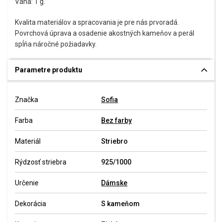
Váha: 1 g.
Kvalita materiálov a spracovania je pre nás prvoradá.
Povrchová úprava a osadenie akostných kameňov a perál
spĺňa náročné požiadavky.
Parametre produktu
Značka
Sofia
Farba
Bez farby
Materiál
Striebro
Rýdzosť striebra
925/1000
Určenie
Dámske
Dekorácia
S kameňom