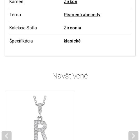
Kameň
Zirkón
Téma
Písmená abecedy
Kolekcia Sofia
Zirconia
Špecifikácia
klasické
Navštívené