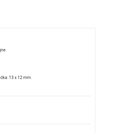
jne.
čka: 13 x 12 mm.