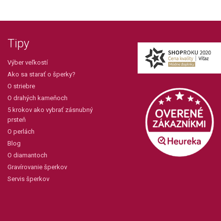
Tipy
Výber veľkostí
Ako sa starať o šperky?
O striebre
O drahých kameňoch
5 krokov ako vybrať zásnubný
prsteň
O perlách
Blog
O diamantoch
Gravírovanie šperkov
Servis šperkov