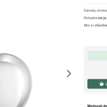
Dámsky striebo
Retiazka
nie je
Ako si objedna
Rozmer prívesk
Váha: 1 g.
Next
Možnosti d