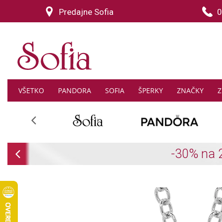
Predajne Sofia
0
VŠETKO
PANDORA
SOFIA
ŠPERKY
ZNAČKY
Z
Previous
Previous