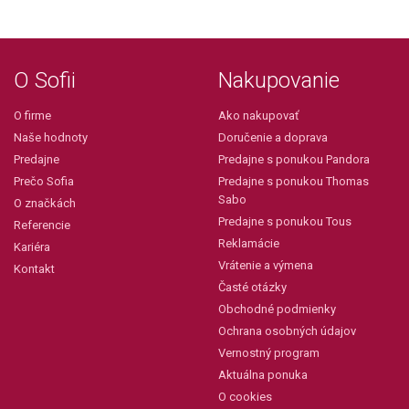
O Sofii
Nakupovanie
O firme
Ako nakupovať
Naše hodnoty
Doručenie a doprava
Predajne
Predajne s ponukou Pandora
Prečo Sofia
Predajne s ponukou Thomas
Sabo
O značkách
Predajne s ponukou Tous
Referencie
Reklamácie
Kariéra
Vrátenie a výmena
Kontakt
Časté otázky
Obchodné podmienky
Ochrana osobných údajov
Vernostný program
Aktuálna ponuka
O cookies