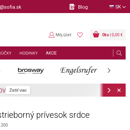
SK
o@sofia.sk
Blog
Môj účet
0
ks
| 0,00 €
RÚČKY
HODINKY
AKCIE
Next
Next
trieborný prívesok srdce
.200