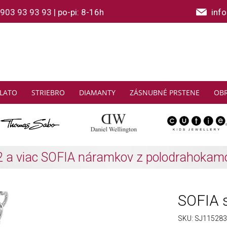
903 93 93 93
|
po-pi: 8-16h
inf
LATO
STRIEBRO
DIAMANTY
ZÁSNUBNÉ PRSTENE
OB
THOMAS SABO: Zbierajte a ušetrite
Zistiť viac
SOFIA s
SKU:
SJ115283