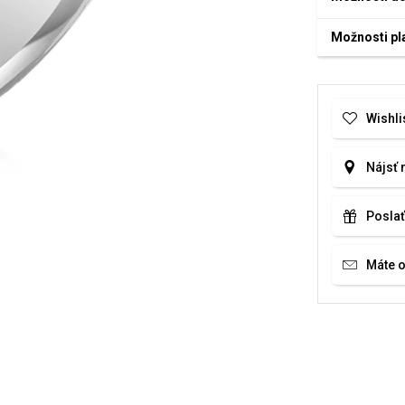
Možnosti pl
Wishli
Nájsť 
Poslať
Máte 