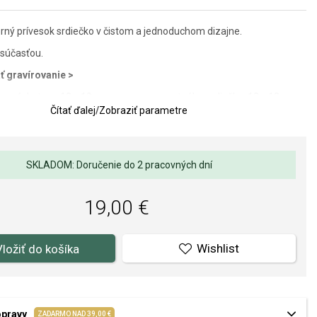
rný prívesok srdiečko v čistom a jednoduchom dizajne.
súčasťou.
ť gravírovanie >
u s úchytom: 13 x 19 mm, rozmer samotného srdiečka: 13 x 12 mm.
Čítať ďalej
/
Zobraziť parametre
SKLADOM: Doručenie do 2 pracovných dní
19,00 €
Wishlist
Vložiť do košíka
opravy
ZADARMO NAD 39,00 €