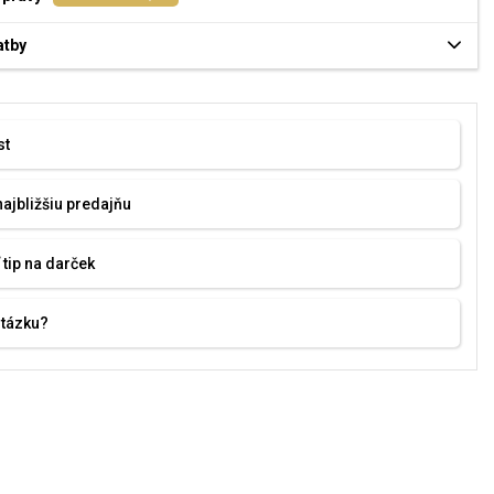
atby
st
najbližšiu predajňu
 tip na darček
otázku?