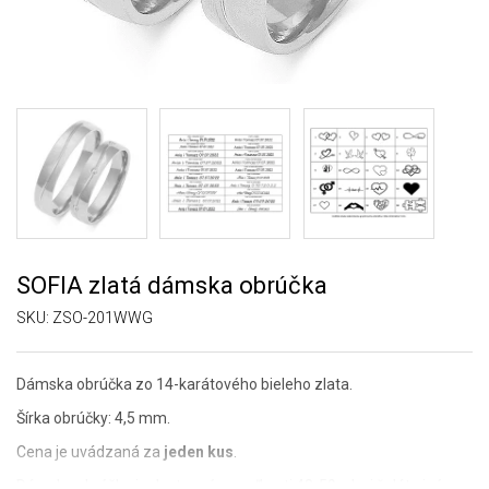
SOFIA zlatá dámska obrúčka
SKU:
ZSO-201WWG
Dámska obrúčka zo 14-karátového bieleho zlata.
Šírka obrúčky: 4,5 mm.
Cena je uvádzaná za
jeden kus
.
Dámska obrúčka je dostupné vo veľkosti 48-59, ak si želáte inú