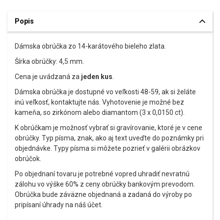
Popis
Dámska obrúčka zo 14-karátového bieleho zlata.
Šírka obrúčky: 4,5 mm.
Cena je uvádzaná za
jeden kus
.
Dámska obrúčka je dostupné vo veľkosti 48-59, ak si želáte
inú veľkosť, kontaktujte nás. Vyhotovenie je možné bez
kameňa, so zirkónom alebo diamantom (3 x 0,0150 ct).
K obrúčkam je možnosť vybrať si gravírovanie, ktoré je v cene
obrúčky. Typ písma, znak, ako aj text uveďte do poznámky pri
objednávke. Typy písma si môžete pozrieť v galérii obrázkov
obrúčok.
Po objednaní tovaru je potrebné vopred uhradiť nevratnú
zálohu vo výške 60% z ceny obrúčky bankovým prevodom.
Obrúčka bude záväzne objednaná a zadaná do výroby po
pripísaní úhrady na náš účet.