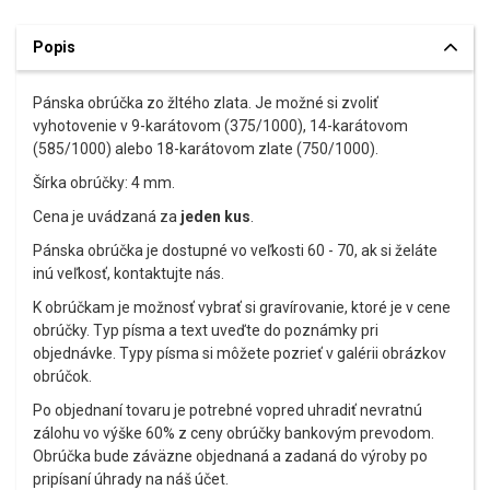
Popis
Pánska obrúčka zo žltého zlata. Je možné si zvoliť
vyhotovenie v 9-karátovom (375/1000), 14-karátovom
(585/1000) alebo 18-karátovom zlate (750/1000).
Šírka obrúčky: 4 mm.
Cena je uvádzaná za
jeden kus
.
Pánska obrúčka je dostupné vo veľkosti 60 - 70, ak si želáte
inú veľkosť, kontaktujte nás.
K obrúčkam je možnosť vybrať si gravírovanie, ktoré je v cene
obrúčky. Typ písma a text uveďte do poznámky pri
objednávke. Typy písma si môžete pozrieť v galérii obrázkov
obrúčok.
Po objednaní tovaru je potrebné vopred uhradiť nevratnú
zálohu vo výške 60% z ceny obrúčky bankovým prevodom.
Obrúčka bude záväzne objednaná a zadaná do výroby po
pripísaní úhrady na náš účet.