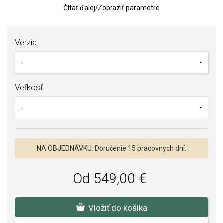
Cena je uvádzaná za
jeden kus
.
Čítať ďalej
/
Zobraziť parametre
Pánska obrúčka je dostupné vo veľkosti 60 - 70, ak si želáte inú
veľkosť, kontaktujte nás.
Verzia
K obrúčkam je možnosť vybrať si gravírovanie, ktoré je v cene
obrúčky. Typ písma a text uveďte do poznámky pri objednávke.
Typy písma si môžete pozrieť v galérii obrázkov obrúčok.
Po objednaní tovaru je potrebné vopred uhradiť nevratnú zálohu
Veľkosť
vo výške 60% z ceny obrúčky bankovým prevodom. Obrúčka bude
záväzne objednaná a zadaná do výroby po pripísaní úhrady na náš
účet.
NA OBJEDNÁVKU. Doručenie 15 pracovných dní.
Od 549,00 €
Vložiť do košíka