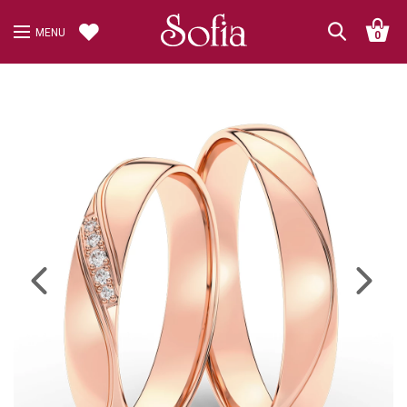
MENU
0
Previous
Next