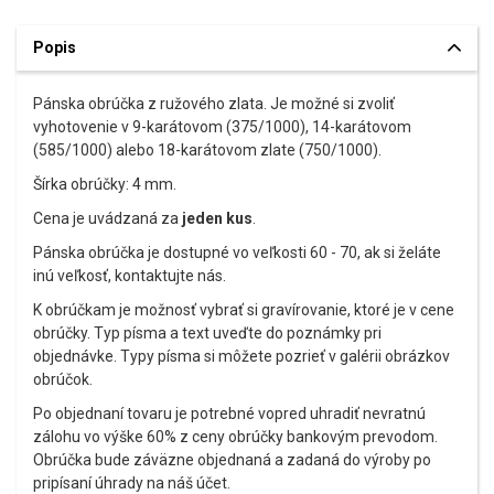
Popis
Pánska obrúčka z ružového zlata. Je možné si zvoliť
vyhotovenie v 9-karátovom (375/1000), 14-karátovom
(585/1000) alebo 18-karátovom zlate (750/1000).
Šírka obrúčky: 4 mm.
Cena je uvádzaná za
jeden kus
.
Pánska obrúčka je dostupné vo veľkosti 60 - 70, ak si želáte
inú veľkosť, kontaktujte nás.
K obrúčkam je možnosť vybrať si gravírovanie, ktoré je v cene
obrúčky. Typ písma a text uveďte do poznámky pri
objednávke. Typy písma si môžete pozrieť v galérii obrázkov
obrúčok.
Po objednaní tovaru je potrebné vopred uhradiť nevratnú
zálohu vo výške 60% z ceny obrúčky bankovým prevodom.
Obrúčka bude záväzne objednaná a zadaná do výroby po
pripísaní úhrady na náš účet.