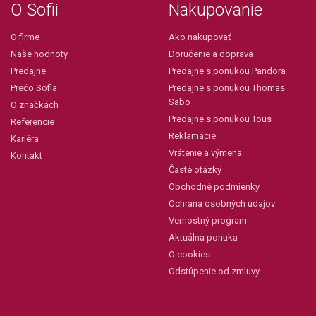
O Sofii
Nakupovanie
O firme
Ako nakupovať
Naše hodnoty
Doručenie a doprava
Predajne
Predajne s ponukou Pandora
Prečo Sofia
Predajne s ponukou Thomas
Sabo
O značkách
Predajne s ponukou Tous
Referencie
Reklamácie
Kariéra
Vrátenie a výmena
Kontakt
Časté otázky
Obchodné podmienky
Ochrana osobných údajov
Vernostný program
Aktuálna ponuka
O cookies
Odstúpenie od zmluvy