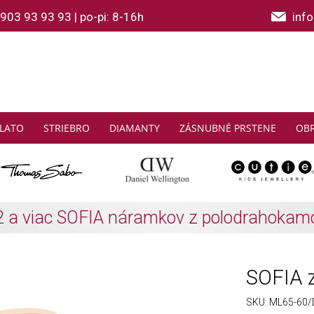
903 93 93 93
|
po-pi: 8-16h
inf
LATO
STRIEBRO
DIAMANTY
ZÁSNUBNÉ PRSTENE
OB
THOMAS SABO: Zbierajte a ušetrite
Zistiť viac
SOFIA z
SKU:
ML65-60