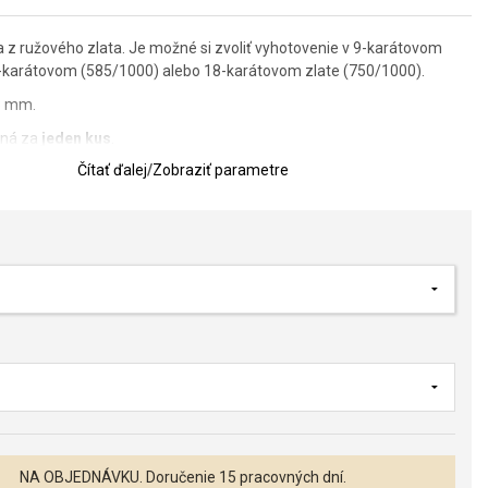
 z ružového zlata. Je možné si zvoliť vyhotovenie v 9-karátovom
-karátovom (585/1000) alebo 18-karátovom zlate (750/1000).
 3 mm.
aná za
jeden kus
.
Čítať ďalej
/
Zobraziť parametre
je dostupné vo veľkosti 60 - 70, ak si želáte inú veľkosť, kontaktujte
ožnosť vybrať si gravírovanie, ktoré je v cene obrúčky. Typ písma a
poznámky pri objednávke. Typy písma si môžete pozrieť v galérii
ok.
ovaru je potrebné vopred uhradiť nevratnú zálohu vo výške 60% z
bankovým prevodom. Obrúčka bude záväzne objednaná a zadaná do
saní úhrady na náš účet.
NA OBJEDNÁVKU. Doručenie 15 pracovných dní.