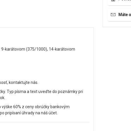
Máte 
 v 9-karátovom (375/1000), 14-karátovom
kosť, kontaktujte nás.
účky. Typ písma a text uveďte do poznámky pri
ok.
vo výške 60% z ceny obrúčky bankovým
 pripísaní úhrady na náš účet.