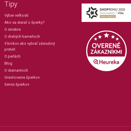
Tipy
Výber veľkostí
Ako sa starať o šperky?
O striebre
O drahých kameňoch
5 krokov ako vybrať zásnubný
prsteň
O perlách
Blog
O diamantoch
Gravírovanie šperkov
Servis šperkov