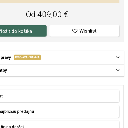
Od 409,00 €
Wishlist
Vložiť do košíka
opravy
DOPRAVA ZDARMA
atby
st
najbližšiu predajňu
 tip na darček