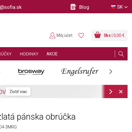
SK
o@sofia.sk
Blog
Môj účet
0
ks
| 0,00 €
RÚČKY
HODINKY
AKCIE
Next
Next
latá pánska obrúčka
/D4-3MRG