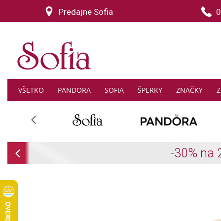
Predajne Sofia
0
VŠETKO
PANDORA
SOFIA
ŠPERKY
ZNAČKY
Z
Previous
Previous