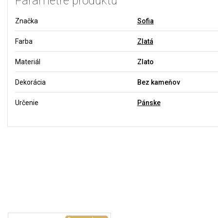
Parametre produktu
Značka
Sofia
Farba
Zlatá
Materiál
Zlato
Dekorácia
Bez kameňov
Určenie
Pánske