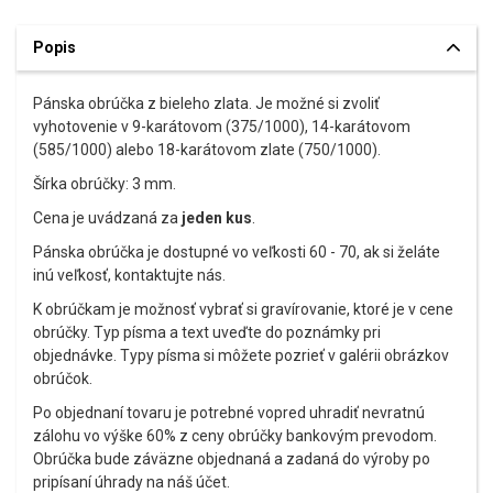
Popis
Pánska obrúčka z bieleho zlata. Je možné si zvoliť
vyhotovenie v 9-karátovom (375/1000), 14-karátovom
(585/1000) alebo 18-karátovom zlate (750/1000).
Šírka obrúčky: 3 mm.
Cena je uvádzaná za
jeden kus
.
Pánska obrúčka je dostupné vo veľkosti 60 - 70, ak si želáte
inú veľkosť, kontaktujte nás.
K obrúčkam je možnosť vybrať si gravírovanie, ktoré je v cene
obrúčky. Typ písma a text uveďte do poznámky pri
objednávke. Typy písma si môžete pozrieť v galérii obrázkov
obrúčok.
Po objednaní tovaru je potrebné vopred uhradiť nevratnú
zálohu vo výške 60% z ceny obrúčky bankovým prevodom.
Obrúčka bude záväzne objednaná a zadaná do výroby po
pripísaní úhrady na náš účet.