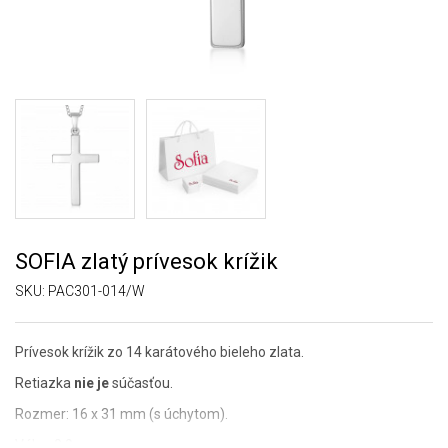
SOFIA zlatý prívesok krížik
SKU:
PAC301-014/W
Prívesok krížik zo 14 karátového bieleho zlata.
Retiazka
nie je
súčasťou.
Rozmer: 16 x 31 mm (s úchytom).
Váha: 0,9 g.