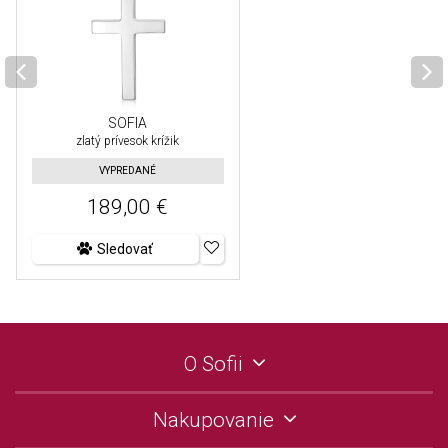
SOFIA
zlatý prívesok krížik
VYPREDANÉ
189,00 €
Sledovať
O Sofii
Nakupovanie