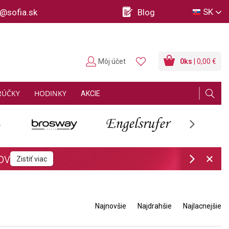
SK
o@sofia.sk
Blog
Môj účet
0
ks
| 0,00 €
RÚČKY
HODINKY
AKCIE
Next
Next
Najnovšie
Najdrahšie
Najlacnejšie