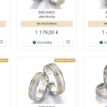
BREUNING
zlaté obrúčky
z
NA OBJEDNÁVKU
NA
1 179,00 €
1 
Do košíka
D
zdarma
Doprava zdarma