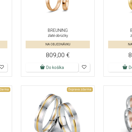
BREUNING
zlaté obrúčky
z
NA OBJEDNÁVKU
NA
809,00 €
8
Do košíka
D
zdarma
Doprava zdarma