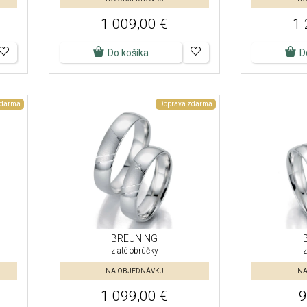
1 009,00 €
1 
Do košíka
D
zdarma
Doprava zdarma
BREUNING
zlaté obrúčky
z
NA OBJEDNÁVKU
NA
1 099,00 €
9