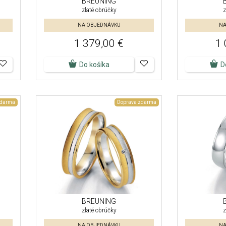
BREUNING
zlaté obrúčky
z
NA OBJEDNÁVKU
NA
1 379,00 €
1 
Do košíka
D
zdarma
Doprava zdarma
BREUNING
zlaté obrúčky
z
NA OBJEDNÁVKU
NA