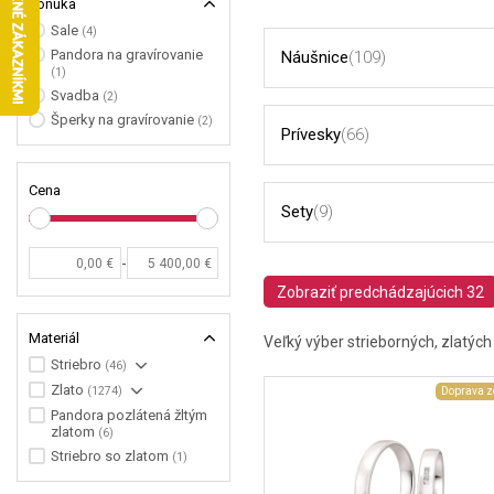
Ponuka
Sale
(4)
Pandora na gravírovanie
Náušnice
(109)
(1)
Svadba
(2)
Šperky na gravírovanie
(2)
Prívesky
(66)
Cena
Sety
(9)
-
Zobraziť predchádzajúcich 32
Materiál
Veľký výber strieborných, zlatýc
Striebro
(46)
Zlato
(1274)
Doprava 
Pandora pozlátená žltým
zlatom
(6)
Striebro so zlatom
(1)