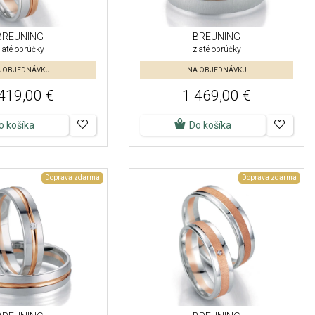
BREUNING
BREUNING
laté obrúčky
zlaté obrúčky
 OBJEDNÁVKU
NA OBJEDNÁVKU
419,00 €
1 469,00 €
o košíka
Do košíka
Doprava zdarma
Doprava zdarma