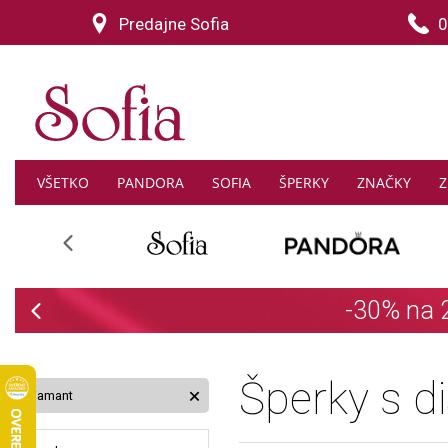
Predajne Sofia
0
VŠETKO
PANDORA
SOFIA
ŠPERKY
ZNAČKY
Z
Previous
Previous
Šperky s 
Diamant