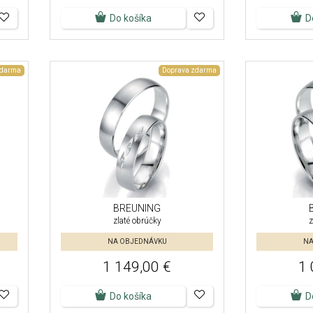
Do košíka
D
zdarma
Doprava zdarma
BREUNING
zlaté obrúčky
z
NA OBJEDNÁVKU
NA
1 149,00 €
1 
Do košíka
D