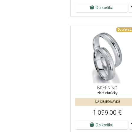
Do košíka
Doprava 
BREUNING
zlaté obrúčky
NA OBJEDNÁVKU
1 099,00 €
Do košíka