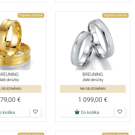
Doprava zdarma
Doprava zdarma
BREUNING
BREUNING
laté obrúčky
zlaté obrúčky
 OBJEDNÁVKU
NA OBJEDNÁVKU
79,00 €
1 099,00 €
o košíka
Do košíka
Doprava zdarma
Doprava zdarma