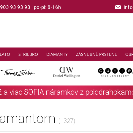
903 93 93 93
|
po-pi: 8-16h
inf
LATO
STRIEBRO
DIAMANTY
ZÁSNUBNÉ PRSTENE
OB
THOMAS SABO: Zbierajte a ušetrite
Zistiť viac
diamantom
(1327)