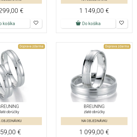
299,00 €
1 149,00 €
o košíka
Do košíka
Doprava zdarma
Doprava zdarma
BREUNING
BREUNING
laté obrúčky
zlaté obrúčky
 OBJEDNÁVKU
NA OBJEDNÁVKU
59,00 €
1 099,00 €