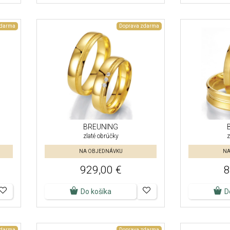
zdarma
Doprava zdarma
BREUNING
zlaté obrúčky
z
NA OBJEDNÁVKU
NA
929,00 €
8
Do košíka
D
zdarma
Doprava zdarma