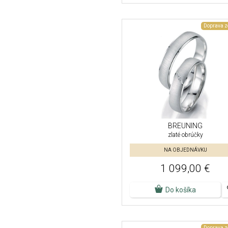
Doprava 
BREUNING
zlaté obrúčky
NA OBJEDNÁVKU
1 099,00 €
Do košíka
Doprava 