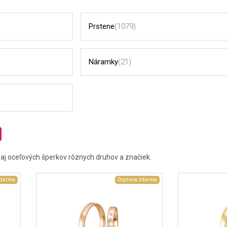
Prstene
(1079)
Náramky
(21)
h aj oceľových šperkov rôznych druhov a značiek.
zdarma
Doprava zdarma