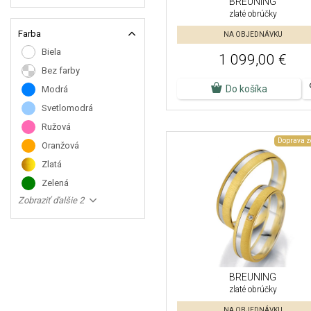
BREUNING
zlaté obrúčky
Farba
NA OBJEDNÁVKU
Biela
1 099,00 €
Bez farby
Do košíka
Modrá
Svetlomodrá
Ružová
Doprava 
Oranžová
Zlatá
Zelená
Zobraziť ďalšie 2
BREUNING
zlaté obrúčky
NA OBJEDNÁVKU