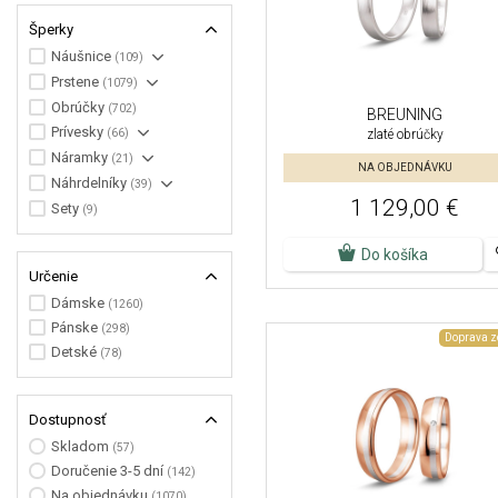
Šperky
Náušnice
(109)
Prstene
(1079)
Obrúčky
(702)
BREUNING
Prívesky
(66)
zlaté obrúčky
Náramky
(21)
NA OBJEDNÁVKU
Náhrdelníky
(39)
1 129,00 €
Sety
(9)
Do košíka
Určenie
Dámske
(1260)
Pánske
(298)
Doprava 
Detské
(78)
Dostupnosť
Skladom
(57)
Doručenie 3-5 dní
(142)
Na objednávku
(1070)