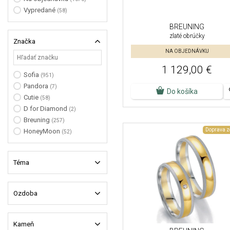
Vypredané
(58)
BREUNING
zlaté obrúčky
Značka
NA OBJEDNÁVKU
1 129,00 €
Sofia
(951)
Pandora
(7)
Do košíka
Cutie
(58)
D for Diamond
(2)
Breuning
(257)
Doprava 
HoneyMoon
(52)
Téma
Ozdoba
Kameň