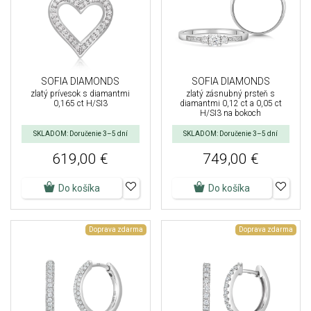
SOFIA DIAMONDS
SOFIA DIAMONDS
zlatý prívesok s diamantmi
zlatý zásnubný prsteň s
0,165 ct H/SI3
diamantmi 0,12 ct a 0,05 ct
H/SI3 na bokoch
SKLADOM: Doručenie 3–5 dní
SKLADOM: Doručenie 3–5 dní
619,00 €
749,00 €
Do košíka
Do košíka
Doprava zdarma
Doprava zdarma