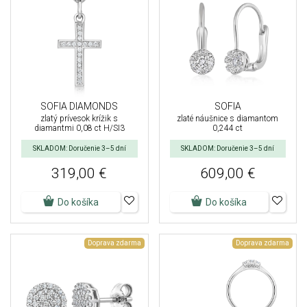
SOFIA DIAMONDS
SOFIA
zlatý prívesok krížik s
zlaté náušnice s diamantom
diamantmi 0,08 ct H/SI3
0,244 ct
SKLADOM: Doručenie 3–5 dní
SKLADOM: Doručenie 3–5 dní
319,00 €
609,00 €
Do košíka
Do košíka
Doprava zdarma
Doprava zdarma