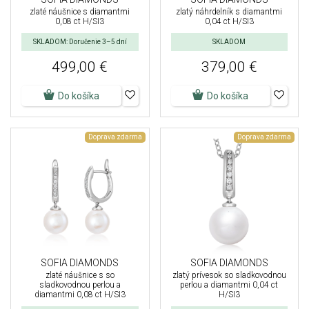
zlaté náušnice s diamantmi
zlatý náhrdelník s diamantmi
0,08 ct H/SI3
0,04 ct H/SI3
SKLADOM: Doručenie 3–5 dní
SKLADOM
499,00 €
379,00 €
Do košíka
Do košíka
Doprava zdarma
Doprava zdarma
SOFIA DIAMONDS
SOFIA DIAMONDS
zlaté náušnice s so
zlatý prívesok so sladkovodnou
sladkovodnou perlou a
perlou a diamantmi 0,04 ct
diamantmi 0,08 ct H/SI3
H/SI3