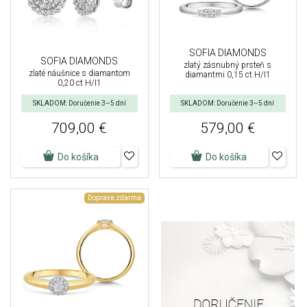
SOFIA DIAMONDS
SOFIA DIAMONDS
zlatý zásnubný prsteň s
zlaté náušnice s diamantom
diamantmi 0,15 ct H/I1
0,20 ct H/I1
SKLADOM: Doručenie 3–5 dní
SKLADOM: Doručenie 3–5 dní
709,00 €
579,00 €
Do košíka
Do košíka
Doprava zdarma