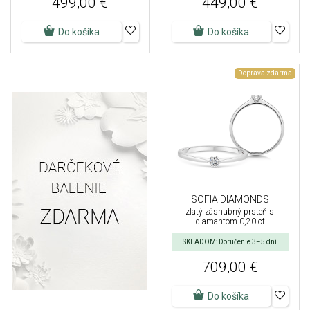
499,00 €
449,00 €
Do košíka
Do košíka
Doprava zdarma
SOFIA DIAMONDS
zlatý zásnubný prsteň s
diamantom 0,20 ct
SKLADOM: Doručenie 3–5 dní
709,00 €
Do košíka