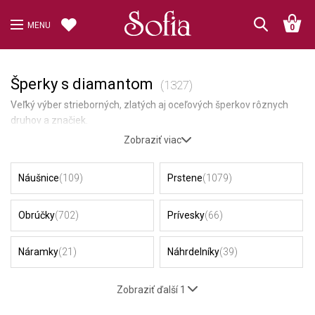
MENU
0
Šperky s diamantom
(1327)
Veľký výber strieborných, zlatých aj oceľových šperkov rôznych
druhov a značiek.
Zobraziť viac
Náušnice
(109)
Prstene
(1079)
Obrúčky
(702)
Prívesky
(66)
Náramky
(21)
Náhrdelníky
(39)
Zobraziť ďalší 1