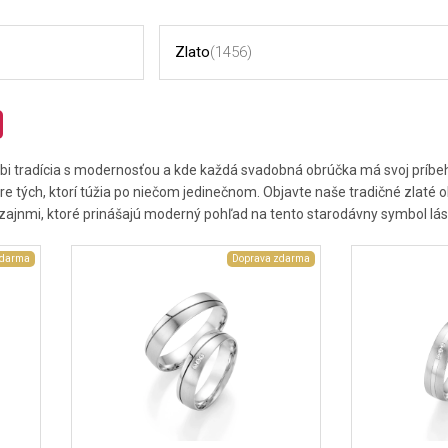
Zlato
(1456)
úbi tradícia s modernosťou a kde každá svadobná obrúčka má svoj príbe
j pre tých, ktorí túžia po niečom jedinečnom. Objavte naše tradičné zlaté
izajnmi, ktoré prinášajú moderný pohľad na tento starodávny symbol lás
zdarma
Doprava zdarma