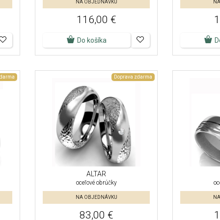
NA OBJEDNÁVKU
NA
116,00 €
1
Do košíka
D
zdarma
Doprava zdarma
ALTAR
oceľové obrúčky
oc
NA OBJEDNÁVKU
NA
83,00 €
1