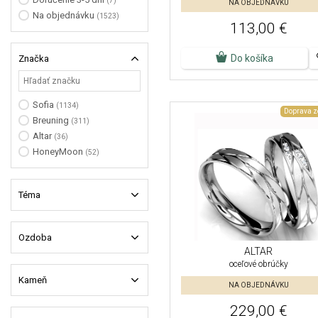
(7)
NA OBJEDNÁVKU
Na objednávku
(1523)
113,00 €
Do košíka
Značka
Sofia
(1134)
Doprava 
Breuning
(311)
Altar
(36)
HoneyMoon
(52)
Téma
Ozdoba
ALTAR
oceľové obrúčky
Kameň
NA OBJEDNÁVKU
229,00 €