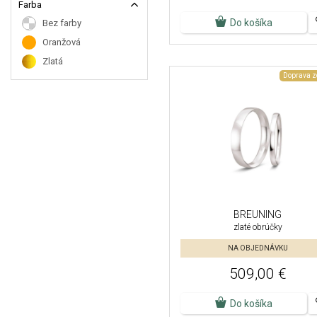
Farba
Do košíka
Bez farby
Oranžová
Zlatá
Doprava 
BREUNING
zlaté obrúčky
NA OBJEDNÁVKU
509,00 €
Do košíka