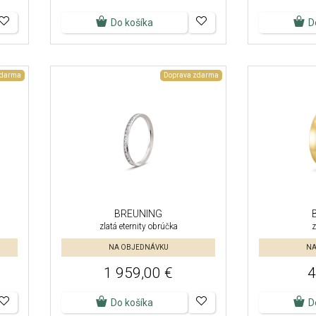
Do košíka
D
zdarma
Doprava zdarma
BREUNING
zlatá eternity obrúčka
z
NA OBJEDNÁVKU
NA
1 959,00 €
4
Do košíka
D