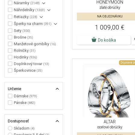
HONEYMOON
Náramky
(2148)
zlaté obrúčky
Náhrdelníky
(1369)
Retiazky
NA OBJEDNÁVKU
(228)
Šperky na charm
(391)
1 009,00 €
Sety
(300)
Brošne
(35)
Do košíka
Manžetové gombíky
(16)
Rolničky
(31)
Hodinky
(936)
Doprava 
Doplnkový tovar
(13)
Šperkovnice
(35)
Určenie
Dámske
(979)
Pánske
(882)
Dostupnosť
ALTAR
oceľové obrúčky
Skladom
(4)
Doručenie 3-5 dní