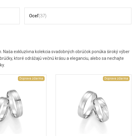
Oceľ
(37)
h. Naša exkluzívna kolekcia svadobných obrúčok ponúka široký výber
 obrúčky, ktoré odrážajú večnú krásu a eleganciu, alebo sa nechajte
ky.
Doprava zdarma
Doprava zdarma