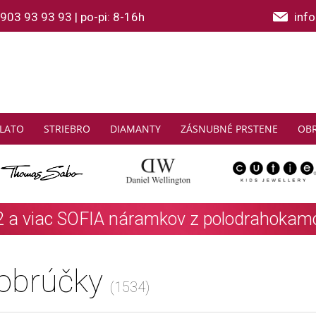
903 93 93 93
|
po-pi: 8-16h
inf
LATO
STRIEBRO
DIAMANTY
ZÁSNUBNÉ PRSTENE
OB
THOMAS SABO: Zbierajte a ušetrite
Zistiť viac
obrúčky
(1534)