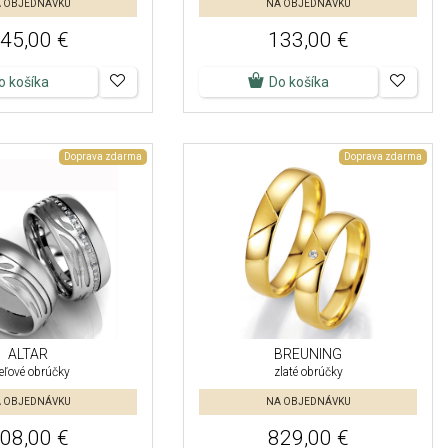
 OBJEDNÁVKU
NA OBJEDNÁVKU
45,00 €
133,00 €
o košíka
Do košíka
Doprava zdarma
Doprava zdarma
ALTAR
BREUNING
eľové obrúčky
zlaté obrúčky
 OBJEDNÁVKU
NA OBJEDNÁVKU
08,00 €
829,00 €