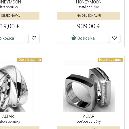
ONEYMOON
HONEYMOON
laté obrúčky
zlaté obrúčky
 OBJEDNÁVKU
NA OBJEDNÁVKU
19,00 €
939,00 €
o košíka
Do košíka
Doprava zdarma
Doprava zdarma
ALTAR
ALTAR
eľové obrúčky
oceľové obrúčky