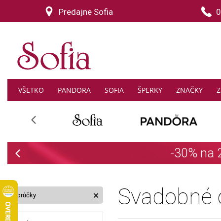
Predajne Sofia
0
VŠETKO
PANDORA
SOFIA
ŠPERKY
ZNAČKY
Z
Previous
Previous
Svadobné 
Obrúčky