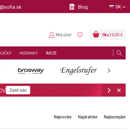
SK
o@sofia.sk
Blog
Môj účet
0
ks
| 0,00 €
RÚČKY
HODINKY
AKCIE
Next
Next
Najnovšie
Najdrahšie
Najlacnejšie