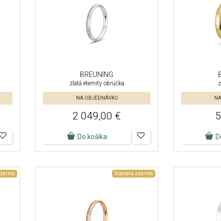
BREUNING
zlatá eternity obrúčka
z
NA OBJEDNÁVKU
NA
2 049,00 €
5
Do košíka
D
zdarma
Doprava zdarma