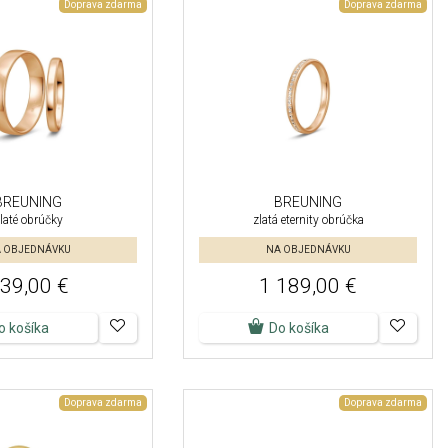
Doprava zdarma
Doprava zdarma
BREUNING
BREUNING
laté obrúčky
zlatá eternity obrúčka
 OBJEDNÁVKU
NA OBJEDNÁVKU
39,00 €
1 189,00 €
o košíka
Do košíka
Doprava zdarma
Doprava zdarma