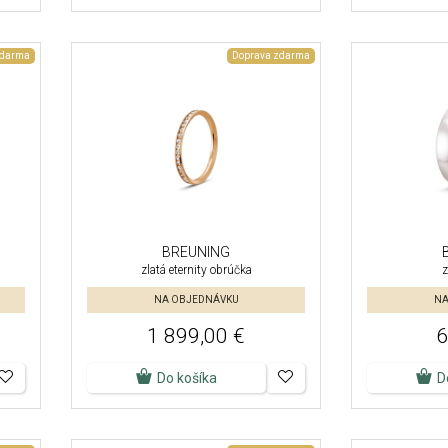
zdarma
Doprava zdarma
BREUNING
zlatá eternity obrúčka
z
NA OBJEDNÁVKU
NA
1 899,00 €
6
Do košíka
D