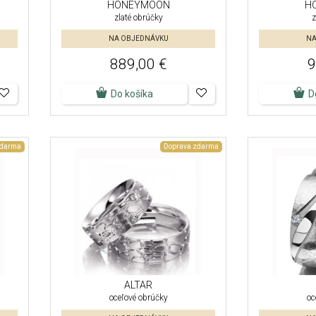
HONEYMOON
H
zlaté obrúčky
z
NA OBJEDNÁVKU
NA
889,00 €
9
Do košíka
D
zdarma
Doprava zdarma
ALTAR
oceľové obrúčky
oc