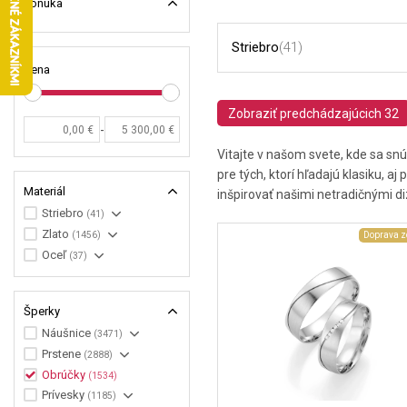
Ponuka
Striebro
(41)
Cena
Zobraziť predchádzajúcich 32
-
Vitajte v našom svete, kde sa sn
pre tých, ktorí hľadajú klasiku, a
Materiál
inšpirovať našimi netradičnými d
Striebro
(41)
Zlato
(1456)
Doprava 
Oceľ
(37)
Šperky
Náušnice
(3471)
Prstene
(2888)
Obrúčky
(1534)
Prívesky
(1185)