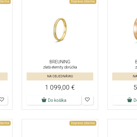
zdarma
Doprava zdarma
BREUNING
zlatá eternity obrúčka
z
NA OBJEDNÁVKU
NA
1 099,00 €
5
Do košíka
D
zdarma
Doprava zdarma