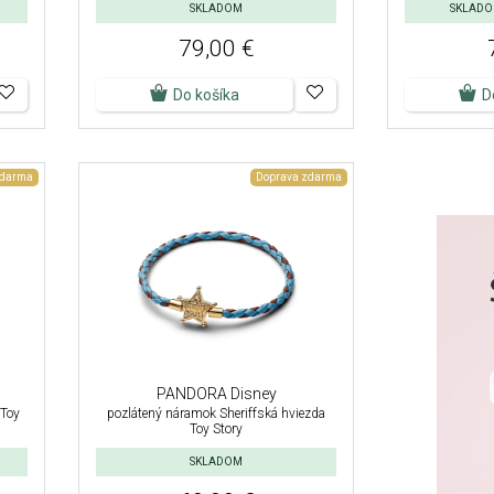
SKLADOM
SKLADOM
79,00 €
Do košíka
D
zdarma
Doprava zdarma
PANDORA Disney
 Toy
pozlátený náramok Sheriffská hviezda
Toy Story
SKLADOM