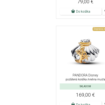
79,00 €
Do košíka
Doprava 
PANDORA Disney
pozlátená korálka Arielina mušľ
SKLADOM
169,00 €
Do košíka