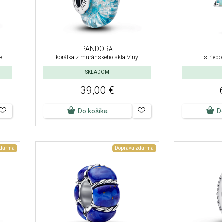
PANDORA
e
korálka z muránskeho skla Vlny
strieb
SKLADOM
39,00 €
Do košíka
D
zdarma
Doprava zdarma