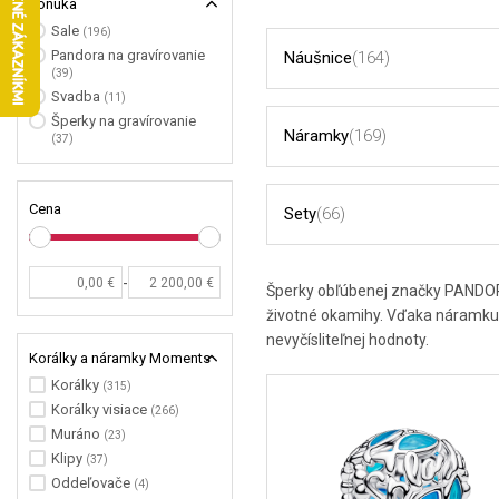
Ponuka
Sale
(196)
Pandora na gravírovanie
Náušnice
(164)
(39)
Svadba
(11)
Šperky na gravírovanie
Náramky
(169)
(37)
Cena
Sety
(66)
-
Šperky obľúbenej značky PANDORA 
životné okamihy. Vďaka náramku
nevyčísliteľnej hodnoty.
Korálky a náramky Moments
Korálky
(315)
Korálky visiace
(266)
Muráno
(23)
Klipy
(37)
Oddeľovače
(4)