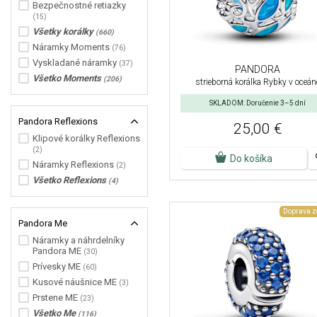
Bezpečnostné retiazky
(15)
Všetky korálky
(660)
Náramky Moments
(76)
Vyskladané náramky
(37)
PANDORA
Všetko Moments
(206)
strieborná korálka Rybky v oceán
SKLADOM: Doručenie 3–5 dní
Pandora Reflexions
25,00 €
Klipové korálky Reflexions
(2)
Do košíka
Náramky Reflexions
(2)
Všetko Reflexions
(4)
Doprava 
Pandora Me
Náramky a náhrdelníky
Pandora ME
(30)
Prívesky ME
(60)
Kusové náušnice ME
(3)
Prstene ME
(23)
Všetko Me
(116)