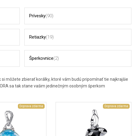
Prívesky
(90)
Retiazky
(19)
Šperkovnice
(2)
i môžete zbierať korálky, ktoré vám budú pripomínať tie najkrajšie
NDORA sa tak stane vašim jedinečným osobným šperkom
Doprava zdarma
Doprava zdarma