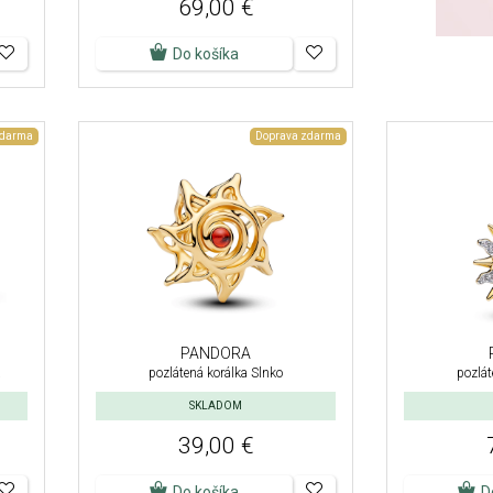
69,00 €
Do košíka
zdarma
Doprava zdarma
PANDORA
a
pozlátená korálka Slnko
pozlát
SKLADOM
39,00 €
Do košíka
D