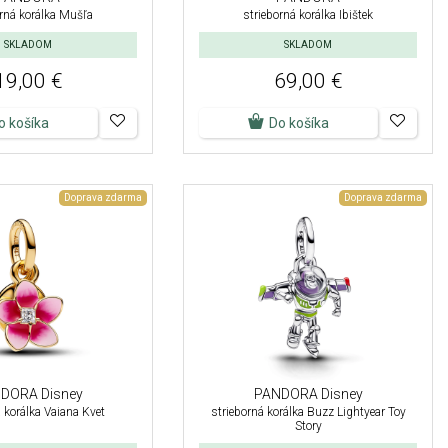
orná korálka Mušľa
strieborná korálka Ibištek
SKLADOM
SKLADOM
19,00 €
69,00 €
o košíka
Do košíka
Doprava zdarma
Doprava zdarma
DORA Disney
PANDORA Disney
 korálka Vaiana Kvet
strieborná korálka Buzz Lightyear Toy
Story