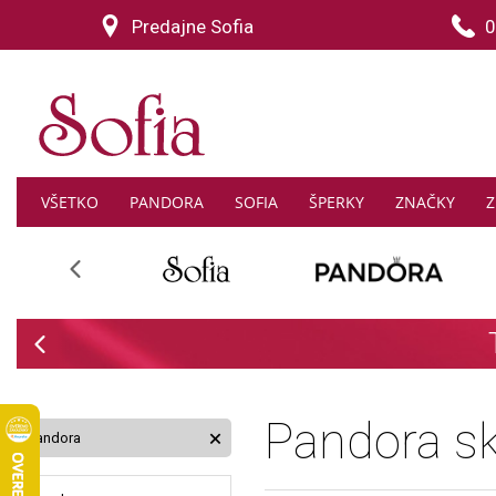
Predajne Sofia
0
VŠETKO
PANDORA
SOFIA
ŠPERKY
ZNAČKY
Z
Previous
-30% na 
Previous
Pandora s
Pandora