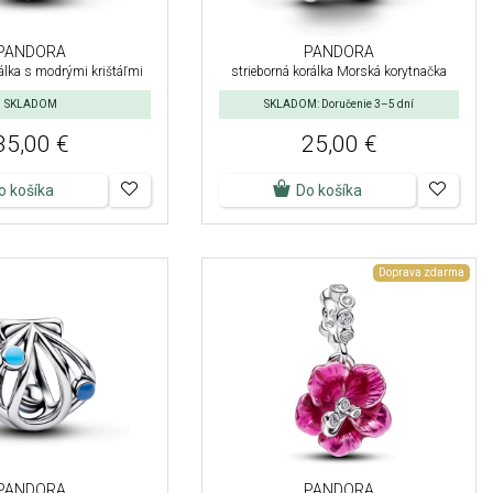
PANDORA
PANDORA
rálka s modrými krištáľmi
strieborná korálka Morská korytnačka
SKLADOM
SKLADOM: Doručenie 3–5 dní
35,00 €
25,00 €
o košíka
Do košíka
Doprava zdarma
PANDORA
PANDORA