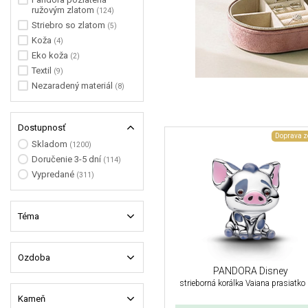
ružovým zlatom
(124)
Striebro so zlatom
(5)
Koža
(4)
Eko koža
(2)
Textil
(9)
Nezaradený materiál
(8)
Dostupnosť
Doprava 
Skladom
(1200)
Doručenie 3-5 dní
(114)
Vypredané
(311)
Téma
Ozdoba
PANDORA Disney
strieborná korálka Vaiana prasiatko
Kameň