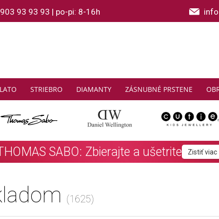
903 93 93 93
|
po-pi: 8-16h
inf
LATO
STRIEBRO
DIAMANTY
ZÁSNUBNÉ PRSTENE
OB
2 a viac SOFIA náramkov z polodrahokam
kladom
(1625)