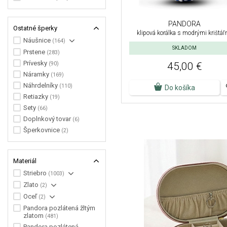
PANDORA
Ostatné šperky
klipová korálka s modrými krištáľ
Náušnice
(164)
SKLADOM
Prstene
(283)
Prívesky
(90)
45,00 €
Náramky
(169)
Náhrdelníky
(110)
Do košíka
Retiazky
(19)
Sety
(66)
Doplnkový tovar
(6)
Šperkovnice
(2)
Materiál
Striebro
(1003)
Zlato
(2)
Oceľ
(2)
Pandora pozlátená žltým
zlatom
(481)
Pandora pozlátená