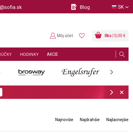
SK
o@sofia.sk
Blog
Môj účet
0
ks
| 0,00 €
RÚČKY
HODINKY
AKCIE
Next
ov
Zistiť viac
Next
Najnovšie
Najdrahšie
Najlacnejšie