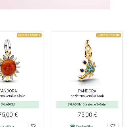
Doprava zdarma
Doprava zdarma
PANDORA
PANDORA
ená korálka Slnko
pozlátená korálka Krab
SKLADOM
SKLADOM: Doručenie 3–5 dní
75,00 €
75,00 €
o košíka
Do košíka