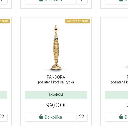
zdarma
Doprava zdarma
PANDORA
pozlátená korálka Rybka
pozlátená 
SKLADOM
99,00 €
Do košíka
D