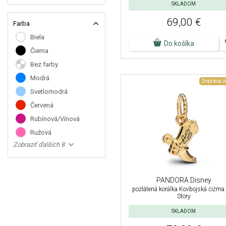
SKLADOM
69,00 €
Farba
Biela
Do košíka
Čierna
Bez farby
Modrá
Doprava 
Svetlomodrá
Červená
Rubínová/Vínová
Ružová
Zobraziť ďalších 8
PANDORA Disney
pozlátená korálka Kovbojská čižma
Story
SKLADOM