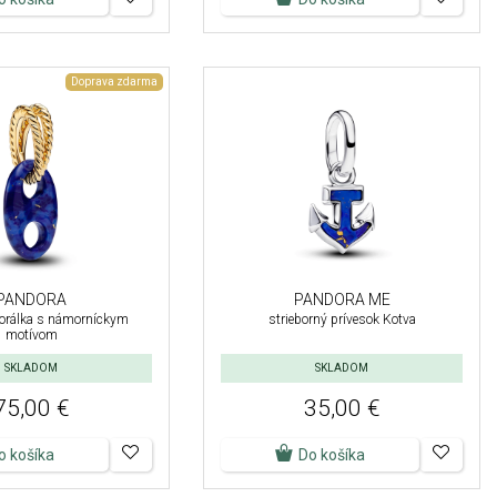
Doprava zdarma
PANDORA
PANDORA ME
korálka s námorníckym
strieborný prívesok Kotva
motívom
SKLADOM
SKLADOM
75,00 €
35,00 €
o košíka
Do košíka