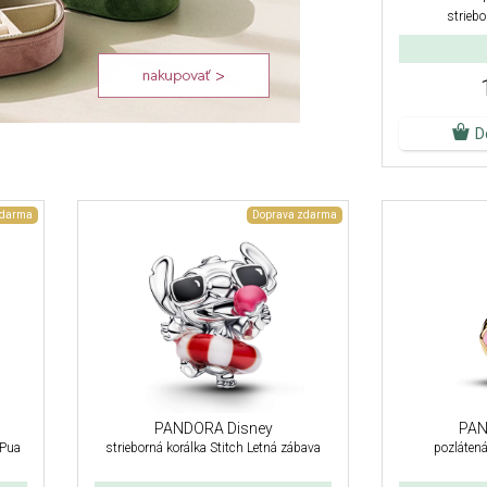
strieb
D
zdarma
Doprava zdarma
PANDORA Disney
PAN
 Pua
strieborná korálka Stitch Letná zábava
pozlátená