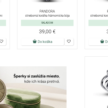
PANDORA
mi
strieborná korálka Námornícka bója
strieborná ko
SKLADOM
39,00 €
Do košíka
D