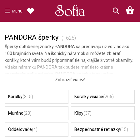
MENU
0
PANDORA šperky
(1625)
Šperky obľúbenej značky PANDORA sa predávajú už vo viac ako
100 krajinách sveta. Na ikonický náramok si môžete zbierať
korálky, ktoré vám budú pripomínať tie najkrajšie životné okamihy.
Vďaka náramku PANDORA tak budete mať tieto krásne
spomienky stále pri sebe. PANDORA sa tak stane vašim
Zobraziť viac
jedinečným osobným šperkom nevyčísliteľnej hodnoty.
Korálky
(315)
Korálky visiace
(266)
Muráno
(23)
Klipy
(37)
Oddeľovače
(4)
Bezpečnostné retiazky
(15)