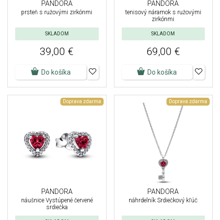
PANDORA
PANDORA
prsteň s ružovými zirkónmi
tenisový náramok s ružovými
zirkónmi
SKLADOM
SKLADOM
39,00 €
69,00 €
Do košíka
Do košíka
Doprava zdarma
Doprava zdarma
PANDORA
PANDORA
náušnice Vystúpené červené
náhrdelník Srdiečkový kľúč
srdiečka