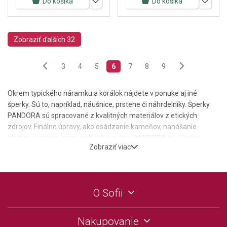
Do košíka
Do košíka
Zobraziť ďalších 32
3
4
5
6
7
8
9
Okrem typického náramku a korálok nájdete v ponuke aj iné
šperky. Sú to, napríklad, náušnice, prstene či náhrdelníky. Šperky
PANDORA sú spracované z kvalitných materiálov z etických
zdrojov. Finálne úpravy, ako osádzanie kameňov, nanášanie
glazúry a patiny, sa na nich robia ručne. PANDORA na výrobu
Zobraziť viac
šperkov používa predovšetkým striebro, kubické zirkóny, krištály a
unikátne zliatiny pozlátené žltým a ružovým zlatom. Okrem toho v
ponuke nájdete aj kúsky zo zlata alebo kože. SOFIA Jewelry je
autorizovaný predajca značky PANDORA (www.Pandora.net).
O Sofii
Nakupovanie