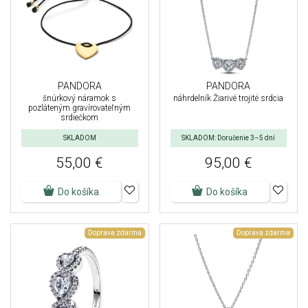
PANDORA
PANDORA
šnúrkový náramok s
náhrdelník Žiarivé trojité srdcia
pozláteným gravírovateľným
srdiečkom
SKLADOM
SKLADOM: Doručenie 3–5 dní
55,00 €
95,00 €
Do košíka
Do košíka
Doprava zdarma
Doprava zdarma