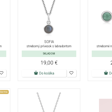
SOFIA
om
strieborný prívesok s labradoritom
strieborné 
SKLADOM
19,00 €
Do košíka
D
zdarma