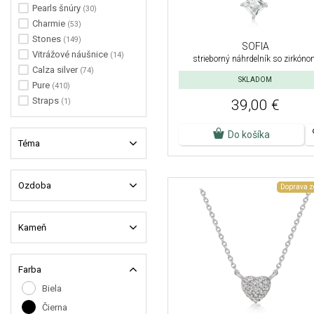
Pearls šnúry
(30)
Charmie
(53)
Stones
(149)
SOFIA
Vitrážové náušnice
(14)
strieborný náhrdelník so zirkón
Calza silver
(74)
SKLADOM
Pure
(410)
Straps
39,00 €
(1)
Do košíka
Téma
Ozdoba
Doprava 
Kameň
Farba
Biela
Čierna