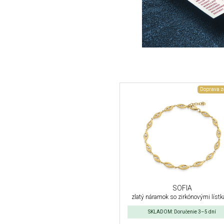
Doprava 
SOFIA
zlatý náramok so zirkónovými líst
SKLADOM: Doručenie 3–5 dní