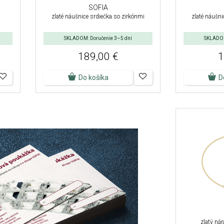
SOFIA
zlaté náušnice srdiečka so zirkónmi
zlaté náušni
SKLADOM: Doručenie 3–5 dní
SKLADOM
189,00 €
1
Do košíka
D
zlatý ná