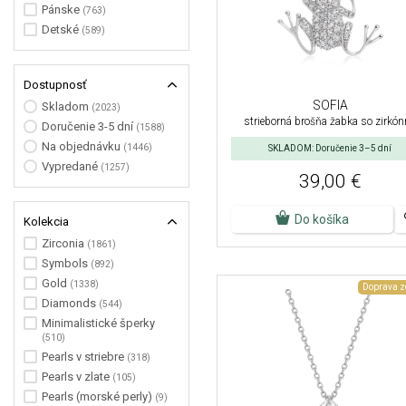
Pánske
(763)
Detské
(589)
Dostupnosť
SOFIA
Skladom
(2023)
strieborná brošňa žabka so zirkó
Doručenie 3-5 dní
(1588)
Na objednávku
(1446)
SKLADOM: Doručenie 3–5 dní
Vypredané
(1257)
39,00 €
Do košíka
Kolekcia
Zirconia
(1861)
Symbols
(892)
Gold
(1338)
Doprava 
Diamonds
(544)
Minimalistické šperky
(510)
Pearls v striebre
(318)
Pearls v zlate
(105)
Pearls (morské perly)
(9)