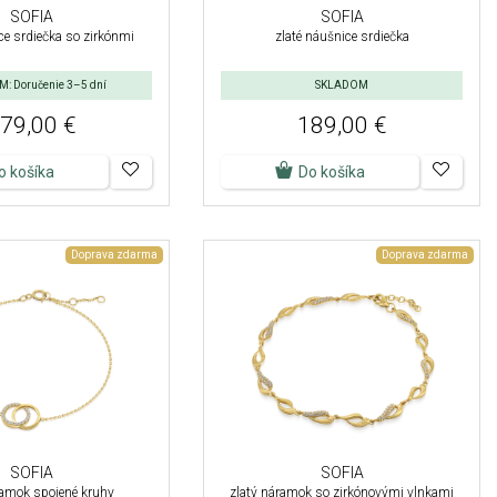
SOFIA
SOFIA
ce srdiečka so zirkónmi
zlaté náušnice srdiečka
: Doručenie 3–5 dní
SKLADOM
79,00 €
189,00 €
o košíka
Do košíka
Doprava zdarma
Doprava zdarma
SOFIA
SOFIA
ramok spojené kruhy
zlatý náramok so zirkónovými vlnkami