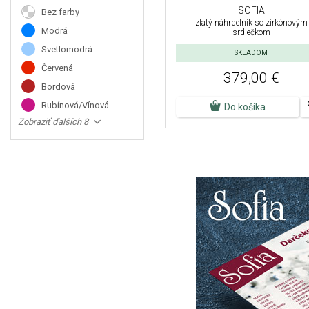
SOFIA
Bez farby
zlatý náhrdelník so zirkónovým
Modrá
srdiečkom
Svetlomodrá
SKLADOM
Červená
379,00 €
Bordová
Rubínová/Vínová
Do košíka
Zobraziť ďalších 8