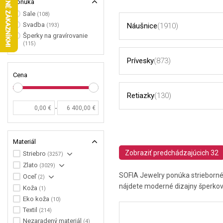
Ponuka
Sale
(108)
Svadba
Náušnice
(1910)
(193)
Šperky na gravírovanie
(115)
Prívesky
(873)
Cena
Retiazky
(130)
-
Materiál
Zobraziť predchádzajúcich 32
Striebro
(3257)
Zlato
(3029)
SOFIA Jewelry ponúka strieborné 
Oceľ
(2)
nájdete moderné dizajny šperkov 
Koža
(1)
Eko koža
(10)
Textil
(214)
Nezaradený materiál
(4)