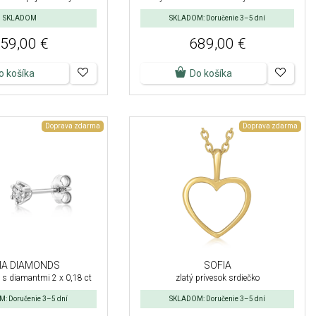
SKLADOM
SKLADOM: Doručenie 3–5 dní
59,00 €
689,00 €
o košíka
Do košíka
Doprava zdarma
Doprava zdarma
IA DIAMONDS
SOFIA
e s diamantmi 2 x 0,18 ct
zlatý prívesok srdiečko
: Doručenie 3–5 dní
SKLADOM: Doručenie 3–5 dní