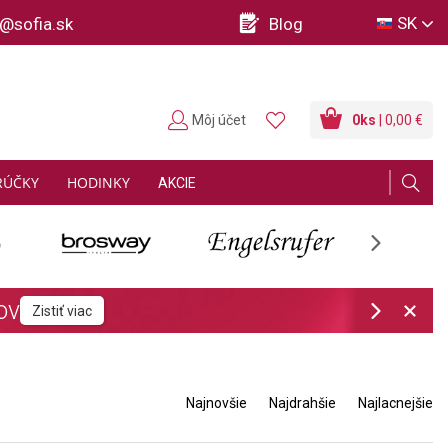
SK
o@sofia.sk
Blog
Môj účet
0
ks
| 0,00 €
RÚČKY
HODINKY
AKCIE
Next
Next
Najnovšie
Najdrahšie
Najlacnejšie