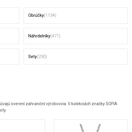
Obrúčky
(1134)
Náhrdelníky
(471)
Sety
(230)
úvajú overení zahraniční výrobcovia. V kolekciách značky SOFIA
rly.