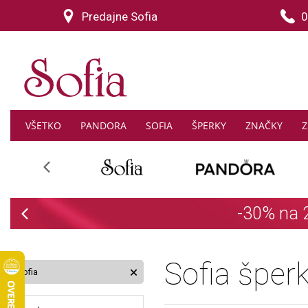
Predajne Sofia
0
VŠETKO
PANDORA
SOFIA
ŠPERKY
ZNAČKY
Z
Previous
Previous
Sofia šper
Sofia