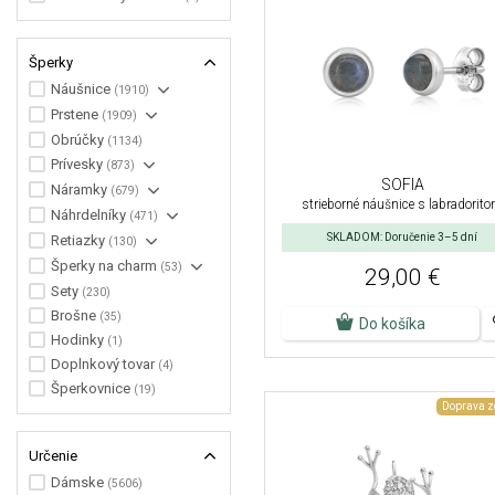
Šperky
Náušnice
(1910)
Prstene
(1909)
Obrúčky
(1134)
Prívesky
(873)
SOFIA
Náramky
(679)
strieborné náušnice s labradorit
Náhrdelníky
(471)
SKLADOM: Doručenie 3–5 dní
Retiazky
(130)
Šperky na charm
(53)
29,00 €
Sety
(230)
Brošne
(35)
Do košíka
Hodinky
(1)
Doplnkový tovar
(4)
Šperkovnice
(19)
Doprava 
Určenie
Dámske
(5606)