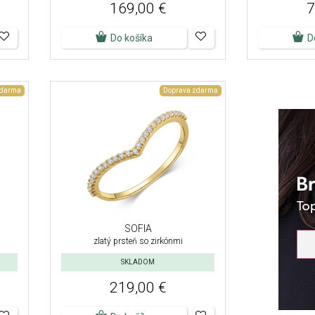
169,00 €
7
Do košíka
D
zdarma
Doprava zdarma
SOFIA
zlatý prsteň so zirkónmi
SKLADOM
219,00 €