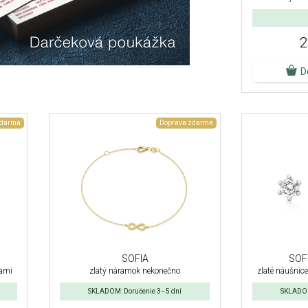
2
D
zdarma
Doprava zdarma
SOFIA
SOF
kami
zlatý náramok nekonečno
zlaté náušnic
SKLADOM: Doručenie 3–5 dní
SKLADOM