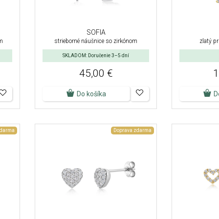
SOFIA
om
strieborné náušnice so zirkónom
zlatý p
SKLADOM: Doručenie 3–5 dní
45,00 €
1
Do košíka
D
zdarma
Doprava zdarma