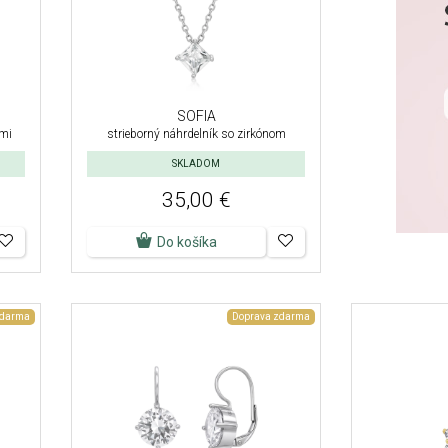
SOFIA
nmi
strieborný náhrdelník so zirkónom
SKLADOM
35,00 €
Do košíka
zdarma
Doprava zdarma