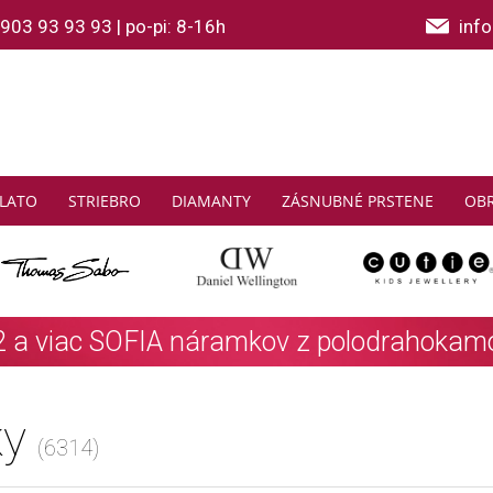
903 93 93 93
|
po-pi: 8-16h
inf
LATO
STRIEBRO
DIAMANTY
ZÁSNUBNÉ PRSTENE
OB
THOMAS SABO: Zbierajte a ušetrite
Zistiť viac
ky
(6314)