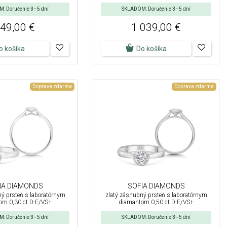
: Doručenie 3–5 dní
SKLADOM: Doručenie 3–5 dní
49,00 €
1 039,00 €
o košíka
Do košíka
Doprava zdarma
Doprava zdarma
IA DIAMONDS
SOFIA DIAMONDS
ný prsteň s laboratórnym
zlatý zásnubný prsteň s laboratórnym
om 0,30 ct D-E/VS+
diamantom 0,50 ct D-E/VS+
: Doručenie 3–5 dní
SKLADOM: Doručenie 3–5 dní