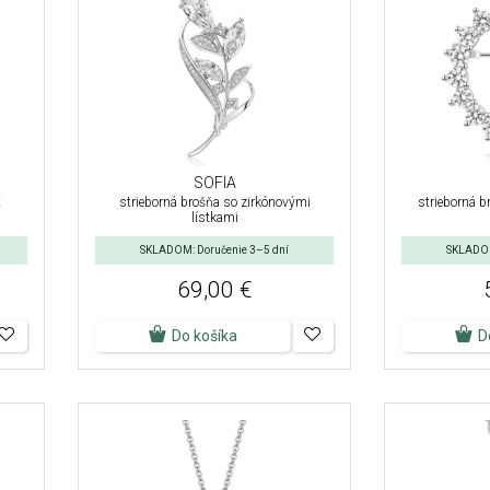
SOFIA
t
strieborná brošňa so zirkónovými
strieborná b
lístkami
SKLADOM: Doručenie 3–5 dní
SKLADOM
69,00 €
Do košíka
D