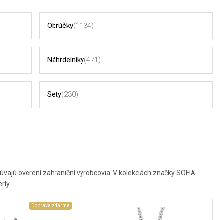
Obrúčky
(1134)
Náhrdelníky
(471)
Sety
(230)
úvajú overení zahraniční výrobcovia. V kolekciách značky SOFIA
rly.
Doprava zdarma