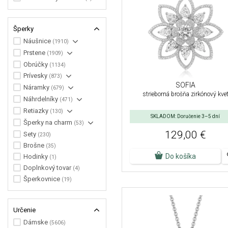
Šperky
Náušnice
(1910)
Prstene
(1909)
Obrúčky
(1134)
Prívesky
(873)
SOFIA
Náramky
(679)
strieborná brošňa zirkónový kve
Náhrdelníky
(471)
Retiazky
(130)
SKLADOM: Doručenie 3–5 dní
Šperky na charm
(53)
129,00 €
Sety
(230)
Brošne
(35)
Do košíka
Hodinky
(1)
Doplnkový tovar
(4)
Šperkovnice
(19)
Určenie
Dámske
(5606)