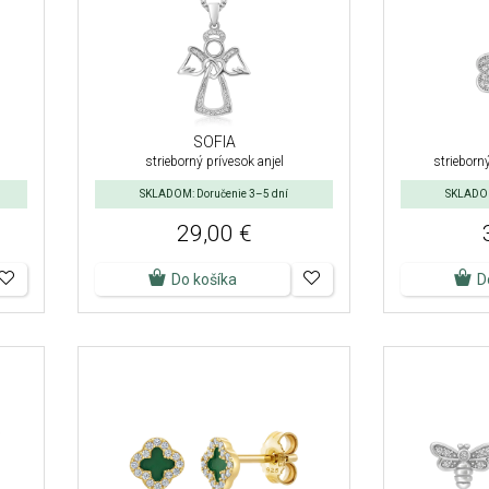
SOFIA
strieborný prívesok anjel
strieborný
SKLADOM: Doručenie 3–5 dní
SKLADOM
29,00 €
Do košíka
D