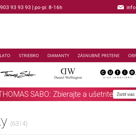
903 93 93 93
|
po-pi: 8-16h
inf
LATO
STRIEBRO
DIAMANTY
ZÁSNUBNÉ PRSTENE
OB
2 a viac SOFIA náramkov z polodrahokam
ky
(6314)