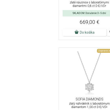
zlaté náušnice s laboratórnymi
diamantmi 0,8 ct D-E/VS+
SKLADOM: Doručenie 3–5 dní
669,00 €
Do košíka
Doprava 
SOFIA DIAMONDS
zlatý náhrdelník s laboratórnym
diamantom 1,00 ct D-E/VS+