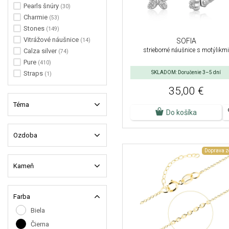
Pearls šnúry
(30)
Charmie
(53)
Stones
(149)
Vitrážové náušnice
SOFIA
(14)
strieborné náušnice s motýlikmi
Calza silver
(74)
Pure
(410)
SKLADOM: Doručenie 3–5 dní
Straps
(1)
35,00 €
Téma
Do košíka
Ozdoba
Doprava 
Kameň
Farba
Biela
Čierna