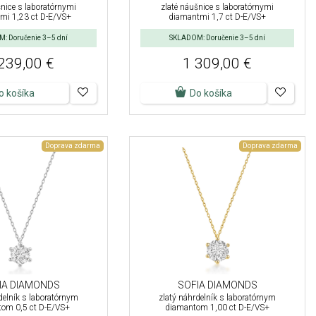
šnice s laboratórnymi
zlaté náušnice s laboratórnymi
mi 1,23 ct D-E/VS+
diamantmi 1,7 ct D-E/VS+
: Doručenie 3–5 dní
SKLADOM: Doručenie 3–5 dní
239,00 €
1 309,00 €
o košíka
Do košíka
Doprava zdarma
Doprava zdarma
IA DIAMONDS
SOFIA DIAMONDS
delník s laboratórnym
zlatý náhrdelník s laboratórnym
om 0,5 ct D-E/VS+
diamantom 1,00 ct D-E/VS+