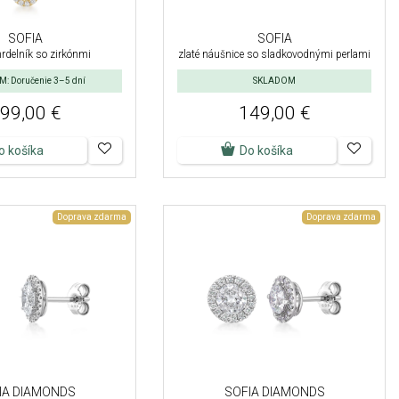
SOFIA
SOFIA
hrdelník so zirkónmi
zlaté náušnice so sladkovodnými perlami
: Doručenie 3–5 dní
SKLADOM
99,00 €
149,00 €
o košíka
Do košíka
Doprava zdarma
Doprava zdarma
IA DIAMONDS
SOFIA DIAMONDS