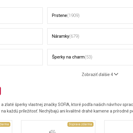
Prstene
(1909)
Náramky
(679)
Šperky na charm
(53)
Zobraziť ďalšie 4
a zlaté šperky vlastnej značky SOFIA, ktoré podľa našich návrhov sprac
na každú príležitosť. Nechýbajú ani kvalitné drahé kamene a prírodné pe
zdarma
Doprava zdarma