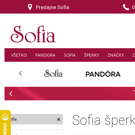
Predajne Sofia
0
VŠETKO
PANDORA
SOFIA
ŠPERKY
ZNAČKY
Z
Previous
-30% na 
Previous
Sofia šper
Sofia