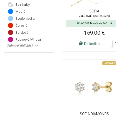
Bez farby
SOFIA
Modrá
zlatá ováliková retiazka
Svetlomodrá
SKLADOM: Doručenie 3–5 dní
Červená
169,00 €
Bordová
Rubínová/Vínová
Do košíka
Zobraziť ďalších 8
Doprava 
SOFIA DIAMONDS