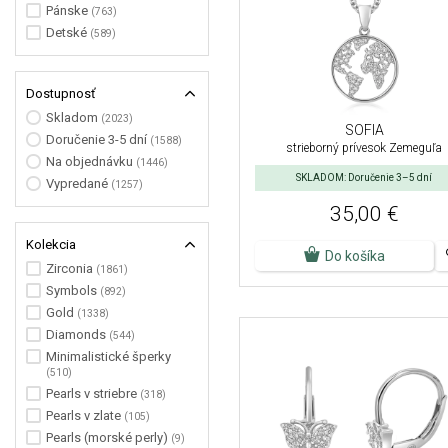
Pánske
(763)
Detské
(589)
Dostupnosť
Skladom
(2023)
SOFIA
Doručenie 3-5 dní
(1588)
strieborný prívesok Zemeguľa
Na objednávku
(1446)
SKLADOM: Doručenie 3–5 dní
Vypredané
(1257)
35,00 €
Kolekcia
Do košíka
Zirconia
(1861)
Symbols
(892)
Gold
(1338)
Diamonds
(544)
Minimalistické šperky
(510)
Pearls v striebre
(318)
Pearls v zlate
(105)
Pearls (morské perly)
(9)