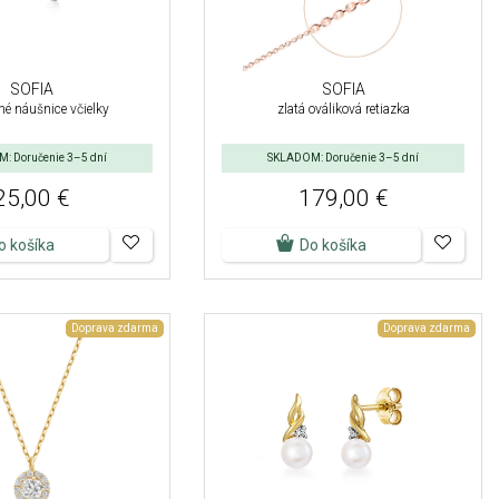
SOFIA
SOFIA
né náušnice včielky
zlatá ováliková retiazka
: Doručenie 3–5 dní
SKLADOM: Doručenie 3–5 dní
25,00 €
179,00 €
o košíka
Do košíka
Doprava zdarma
Doprava zdarma