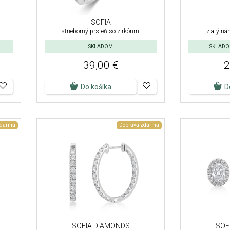
SOFIA
strieborný prsteň so zirkónmi
zlatý ná
SKLADOM
SKLADOM
39,00 €
2
Do košíka
D
zdarma
Doprava zdarma
SOFIA DIAMONDS
SOF