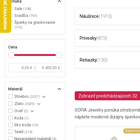
Ponuka
Sale
(108)
Svadba
Náušnice
(1910)
(193)
Šperky na gravírovanie
(115)
Prívesky
(873)
Cena
Retiazky
(130)
-
Materiál
Zobraziť predchádzajúcich 32
Striebro
(3257)
Zlato
(3029)
SOFIA Jewelry ponúka strieborné 
Oceľ
(2)
nájdete moderné dizajny šperkov 
Koža
(1)
Eko koža
(10)
Doprava 
Textil
(214)
Nezaradený materiál
(4)