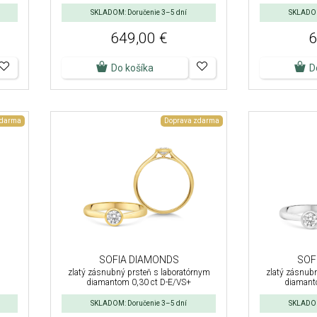
SKLADOM: Doručenie 3–5 dní
SKLADOM
649,00 €
6
Do košíka
D
zdarma
Doprava zdarma
SOFIA DIAMONDS
SOF
zlatý zásnubný prsteň s laboratórnym
zlatý zásnub
diamantom 0,30 ct D-E/VS+
diamant
SKLADOM: Doručenie 3–5 dní
SKLADOM