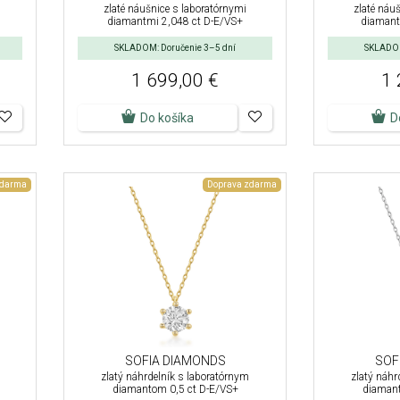
zlaté náušnice s laboratórnymi
zlaté náu
diamantmi 2,048 ct D-E/VS+
diamant
SKLADOM: Doručenie 3–5 dní
SKLADOM
1 699,00 €
1 
Do košíka
D
zdarma
Doprava zdarma
SOFIA DIAMONDS
SOF
zlatý náhrdelník s laboratórnym
zlatý náhr
diamantom 0,5 ct D-E/VS+
diamant