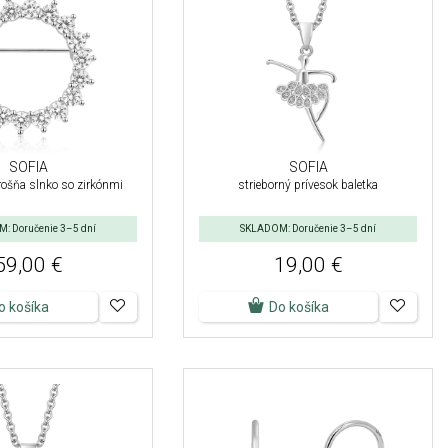
SOFIA
SOFIA
rošňa slnko so zirkónmi
strieborný prívesok baletka
: Doručenie 3–5 dní
SKLADOM: Doručenie 3–5 dní
59,00 €
19,00 €
o košíka
Do košíka