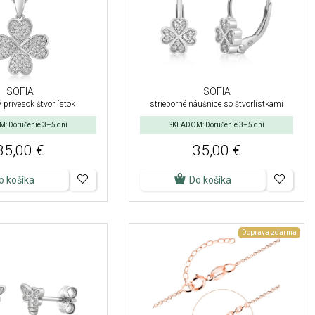
SOFIA
SOFIA
 prívesok štvorlístok
strieborné náušnice so štvorlístkami
: Doručenie 3–5 dní
SKLADOM: Doručenie 3–5 dní
35,00 €
35,00 €
o košíka
Do košíka
Doprava zdarma