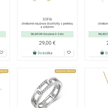
SOFIA
strieborné náušnice štvorlístky s perleťou
striebor
a zirkónmi
SKLADOM: Doručenie 3–5 dní
SKLADOM
29,00 €
Do košíka
D
zdarma
Doprava zdarma