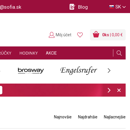
SK
o@sofia.sk
Blog
Môj účet
0
ks
| 0,00 €
RÚČKY
HODINKY
AKCIE
Next
ov
Zistiť viac
Next
Najnovšie
Najdrahšie
Najlacnejšie