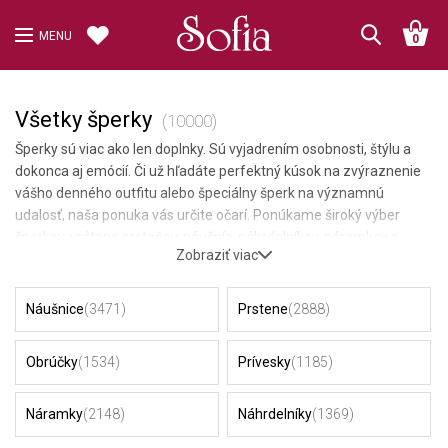
MENU
0
Všetky šperky
(10000)
Šperky sú viac ako len doplnky. Sú vyjadrením osobnosti, štýlu a
dokonca aj emócií. Či už hľadáte perfektný kúsok na zvýraznenie
vášho denného outfitu alebo špeciálny šperk na významnú
udalosť, naša ponuka vás určite očarí. Ponúkame široký výber
šperkov, vrátane prsteňov, náušníc, náhrdelníkov, náramkov a
Zobraziť viac
setov. Každý z nich je vyrobený s dôrazom na detail a kvalitu, aby
vám poskytol dlhotrvajúcu eleganciu a štýl. Ponorte sa do sveta
šperkov a objavte kúsky, ktoré vás inšpirujú, očaria a dodajú vám
Náušnice
(3471)
Prstene
(2888)
sebavedomie. V rozsiahlej kolekcii šperkov si určite nájdete ten
pravý kúsok, ktorý vás bude dopĺňať v každom momente.
Obrúčky
(1534)
Prívesky
(1185)
Náramky
(2148)
Náhrdelníky
(1369)