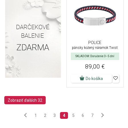
POLICE
pánsky kožený náramok Twist
SKLADOM: Doručenie 3–5 dní
89,00 €
Do košíka
Zobraziť ďalších 32
1
2
3
4
5
6
7