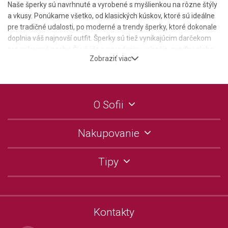
Naše šperky sú navrhnuté a vyrobené s myšlienkou na rôzne štýly
a vkusy. Ponúkame všetko, od klasických kúskov, ktoré sú ideálne
pre tradičné udalosti, po moderné a trendy šperky, ktoré dokonale
doplnia váš najnovší outfit. Šperky sú tiež vynikajúcim darčekom
pre milované osoby. Či už ide o narodeniny, výročie, svadbu alebo
Zobraziť viac
len preto, naša široká škála šperkov vám umožní nájsť ten
dokonalý darček, ktorý vyjadruje vaše pocity a úctu.
O Sofii
Nakupovanie
Tipy
Kontakty