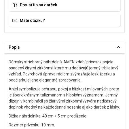
Poslať tip na darček
Máte otázku?
Popis
Dámsky strieborný náhrdelník AMEN zdobí prívesok anjela
osadený čírymi zirkónmi, ktoré mu dodávajú jemný trblietavý
vzhľad. Povrchová úprava ródiom zvýrazňuje lesk šperku a
podčiarkuje jeho elegantné spracovanie.
Anjel symbolizuje ochranu, pokoj a blízkosť milovaných, preto
je šperk krásnym talizmanom s hlbokým významom. Jemný
dizajn v kombinácii so žiarivými zirkónmi vytvára nadčasový
doplnok vhodný na každodenné nosenie aj ako darček z lásky.
Dĺžka náhrdelníka: 40 cm + 5 cm predĺženie.
Rozmer prívesku: 10 mm.