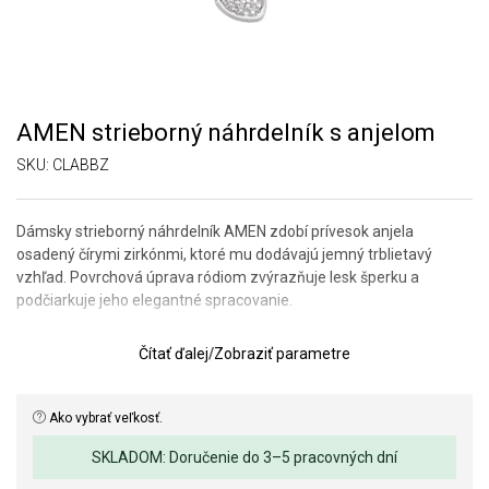
AMEN strieborný náhrdelník s anjelom
SKU:
CLABBZ
Dámsky strieborný náhrdelník AMEN zdobí prívesok anjela
osadený čírymi zirkónmi, ktoré mu dodávajú jemný trblietavý
vzhľad. Povrchová úprava ródiom zvýrazňuje lesk šperku a
podčiarkuje jeho elegantné spracovanie.
Anjel symbolizuje ochranu, pokoj a blízkosť milovaných, preto je
Čítať ďalej
/
Zobraziť parametre
šperk krásnym talizmanom s hlbokým významom. Jemný dizajn v
kombinácii so žiarivými zirkónmi vytvára nadčasový doplnok
vhodný na každodenné nosenie aj ako darček z lásky.
Ako vybrať veľkosť.
Dĺžka náhrdelníka: 40 cm + 5 cm predĺženie.
SKLADOM: Doručenie do 3–5 pracovných dní
Rozmer prívesku: 10 mm.