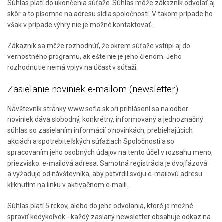
Súhlas platí do ukončenia súťaže. Súhlas môže zákazník odvolať aj
skôr a to písomne na adresu sídla spoločnosti. V takom prípade ho
však v prípade výhry nie je možné kontaktovať.
Zákazník sa môže rozhodnúť, že okrem súťaže vstúpi aj do
vernostného programu, ak ešte nie je jeho členom. Jeho
rozhodnutie nemá vplyv na účasť v súťaži.
Zasielanie noviniek e-mailom (newsletter)
Návštevník stránky www.sofia.sk pri prihlásení sa na odber
noviniek dáva slobodný, konkrétny, informovaný a jednoznačný
súhlas so zasielaním informácií o novinkách, prebiehajúcich
akciách a spotrebiteľských súťažiach Spoločnosti a so
spracovaním jeho osobných údajov na tento účel v rozsahu meno,
priezvisko, e-mailová adresa. Samotná registrácia je dvojfázová
a vyžaduje od návštevníka, aby potvrdil svoju e-mailovú adresu
kliknutím na linku v aktivačnom e-maili.
Súhlas platí 5 rokov, alebo do jeho odvolania, ktoré je možné
spraviť kedykoľvek - každý zaslaný newsletter obsahuje odkaz na