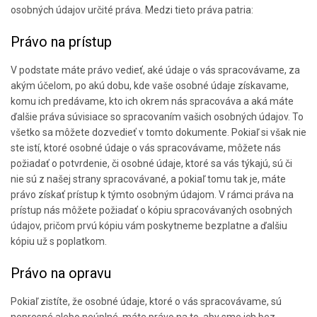
osobných údajov určité práva. Medzi tieto práva patria:
Právo na prístup
V podstate máte právo vedieť, aké údaje o vás spracovávame, za
akým účelom, po akú dobu, kde vaše osobné údaje získavame,
komu ich predávame, kto ich okrem nás spracováva a aká máte
ďalšie práva súvisiace so spracovaním vašich osobných údajov. To
všetko sa môžete dozvedieť v tomto dokumente. Pokiaľ si však nie
ste istí, ktoré osobné údaje o vás spracovávame, môžete nás
požiadať o potvrdenie, či osobné údaje, ktoré sa vás týkajú, sú či
nie sú z našej strany spracovávané, a pokiaľ tomu tak je, máte
právo získať prístup k týmto osobným údajom. V rámci práva na
prístup nás môžete požiadať o kópiu spracovávaných osobných
údajov, pričom prvú kópiu vám poskytneme bezplatne a ďalšiu
kópiu už s poplatkom.
Právo na opravu
Pokiaľ zistíte, že osobné údaje, ktoré o vás spracovávame, sú
nepresné alebo neúplné, máte právo na to, aby sme ich bez