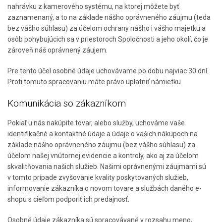
nahrávku z kamerového systému, na ktorej môžete byť
zaznamenaný, a to na základe nášho oprávneného záujmu (teda
bez vášho súhlasu) za účelom ochrany nášho i vášho majetku a
osôb pohybujúcich sa v priestoroch Spoločnosti a jeho okolí, čo je
zároveň náš oprávnený záujem.
Pre tento účel osobné údaje uchovávame po dobu najviac 30 dní.
Proti tomuto spracovaniu máte právo uplatniť námietku.
Komunikácia so zákazníkom
Pokiaľ u nás nakúpite tovar, alebo služby, uchováme vaše
identifikačné a kontaktné údaje a údaje o vašich nákupoch na
základe nášho oprávneného záujmu (bez vášho súhlasu) za
účelom našej vnútornej evidencie a kontroly, ako aj za účelom
skvalitňovania našich služieb. Našimi oprávnenými záujmami sú
v tomto prípade zvyšovanie kvality poskytovaných služieb,
informovanie zákazníka o novom tovare a službách daného e-
shopu s cieľom podporiť ich predajnosť.
Osobné údaje zákazníka sú spracovávané v rozsahu meno,