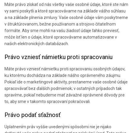
Máte právo získať od nás všetky vaše osobné údaje, ktoré ste nám
vy sami poskytli a ktoré spracovávame na základe vášho súhlasu
a na základe plnenia zmluvy. Vaše osobné údaje vám poskytneme
v štruktúrovanom, bežne používanom a strojovo čitateľnom
formáte. Aby sme mohli na vašu žiadosť údaje ľahko previesť,
môže ísť len o údaje, ktoré spracovávame automatizovane v
našich elektronických databázach.
Právo vzniesť námietku proti spracovaniu
Máte právo vzniesť námietku proti spracovaniu osobných údajov,
ku ktorému dochádza na základe nášho oprávneného záujmu.
Pokiaľ ide o marketingové aktivity, prestaneme vaše osobné údaje
spracovávať bez ďalších podmienok; v ostatných prípadoch tak
spravíme, pokiaľ nebudeme mať závažné oprávnené dôvody pre
to, aby sme v takomto spracovaní pokračovali.
Právo podať sťažnosť
Uplatnením práv vyššie uvedenými spôsobmi nie je nijako