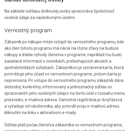
Na základe súhlasu dotknutej osoby spracováva Spoločnosť
osobné údaje za nasledovnými účelmi:
Vernostný program
Zákazník po nákupe môže vstúpiť do vernostného programu, kde
ako člen tohoto programu má nárok na rôzne zľavy na budúce
nákupy a ďalšie výhody členstva v programe, napríklad mu budú
zasielané informácií o novinkách, prebiehajúcich akciách a
spotrebiteľských súťažiach. Zákazníkovi je vystavená karta, ktorá
potvrdzuje jeho účasť vo vernostnom programe, pričom karta je
neprenosná. Pri vstupe do vernostného programu zákazník dáva
slobodný, konkrétny, informovaný a jednoznačný súhlas so
spracovaním jeho osobných údajov na tento účel v rozsahu meno,
priezvisko, e-mailová adresa. Samotná registrácia je dvojfázová
a vyžaduje od návštevníka, aby potvrdil svoju e-mailovú adresu
kliknutím na linku v aktivačnom e-maily.
Súhlas platí počas členstva zákazníka vo vernostnom programe,