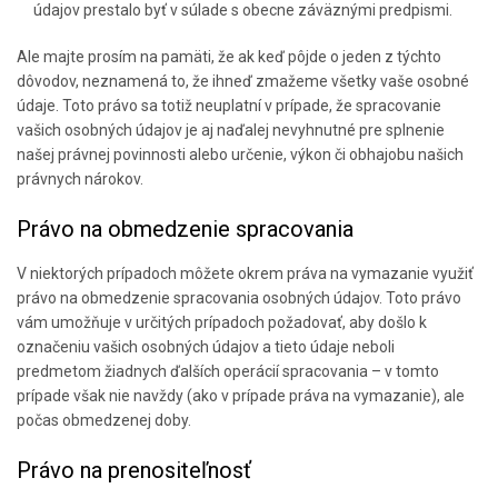
údajov prestalo byť v súlade s obecne záväznými predpismi.
Ale majte prosím na pamäti, že ak keď pôjde o jeden z týchto
dôvodov, neznamená to, že ihneď zmažeme všetky vaše osobné
údaje. Toto právo sa totiž neuplatní v prípade, že spracovanie
vašich osobných údajov je aj naďalej nevyhnutné pre splnenie
našej právnej povinnosti alebo určenie, výkon či obhajobu našich
právnych nárokov.
Právo na obmedzenie spracovania
V niektorých prípadoch môžete okrem práva na vymazanie využiť
právo na obmedzenie spracovania osobných údajov. Toto právo
vám umožňuje v určitých prípadoch požadovať, aby došlo k
označeniu vašich osobných údajov a tieto údaje neboli
predmetom žiadnych ďalších operácií spracovania – v tomto
prípade však nie navždy (ako v prípade práva na vymazanie), ale
počas obmedzenej doby.
Právo na prenositeľnosť