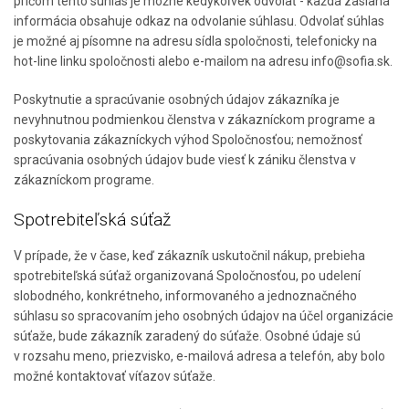
pričom tento súhlas je možné kedykoľvek odvolať - každá zaslaná
informácia obsahuje odkaz na odvolanie súhlasu. Odvolať súhlas
je možné aj písomne na adresu sídla spoločnosti, telefonicky na
hot-line linku spoločnosti alebo e-mailom na adresu info@sofia.sk.
Poskytnutie a spracúvanie osobných údajov zákazníka je
nevyhnutnou podmienkou členstva v zákazníckom programe a
poskytovania zákazníckych výhod Spoločnosťou; nemožnosť
spracúvania osobných údajov bude viesť k zániku členstva v
zákazníckom programe.
Spotrebiteľská súťaž
V prípade, že v čase, keď zákazník uskutočnil nákup, prebieha
spotrebiteľská súťaž organizovaná Spoločnosťou, po udelení
slobodného, konkrétneho, informovaného a jednoznačného
súhlasu so spracovaním jeho osobných údajov na účel organizácie
súťaže, bude zákazník zaradený do súťaže. Osobné údaje sú
v rozsahu meno, priezvisko, e-mailová adresa a telefón, aby bolo
možné kontaktovať víťazov súťaže.