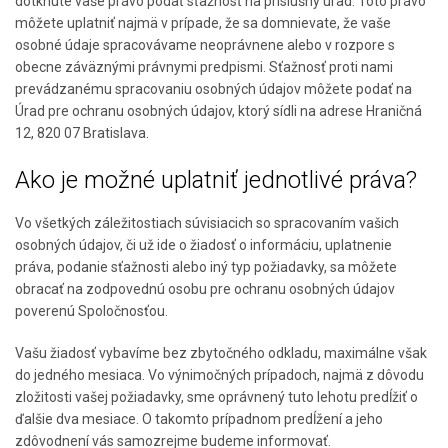
dotknuté vaše právo podať sťažnosť na príslušný úrad. Toto právo
môžete uplatniť najmä v prípade, že sa domnievate, že vaše
osobné údaje spracovávame neoprávnene alebo v rozpore s
obecne záväznými právnymi predpismi. Sťažnosť proti nami
prevádzanému spracovaniu osobných údajov môžete podať na
Úrad pre ochranu osobných údajov, ktorý sídli na adrese Hraničná
12, 820 07 Bratislava.
Ako je možné uplatniť jednotlivé práva?
Vo všetkých záležitostiach súvisiacich so spracovaním vašich
osobných údajov, či už ide o žiadosť o informáciu, uplatnenie
práva, podanie sťažnosti alebo iný typ požiadavky, sa môžete
obracať na zodpovednú osobu pre ochranu osobných údajov
poverenú Spoločnosťou.
Vašu žiadosť vybavíme bez zbytočného odkladu, maximálne však
do jedného mesiaca. Vo výnimočných prípadoch, najmä z dôvodu
zložitosti vašej požiadavky, sme oprávnený tuto lehotu predĺžiť o
ďalšie dva mesiace. O takomto prípadnom predĺžení a jeho
zdôvodnení vás samozrejme budeme informovať.