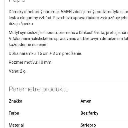
Dámsky strieborný náramok AMEN zdobí jemný motív motýľa osaden
lesk a elegantný vzhľad. Povrchová úprava ródiom zvýrazňuje jeho
dizajn šperku.
Motýľ symbolizuje slobodu, premenu a ľahkosť života, preto je
Vďaka minimalistickému spracovaniu a trblietavým detailom sa ľa
každodenné nosenie.
Dĺžka náramku: 16 cm + 3 cm predĺženie.
Rozmer motívu: 10 mm.
Váha: 2 g.
Parametre produktu
Značka
Amen
Farba
Bez farby
Materiál
Striebro