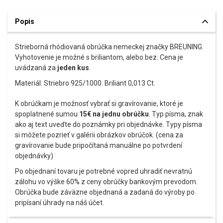
Popis
Strieborná rhódiovaná obrúčka nemeckej značky BREUNING.
Vyhotovenie je možné s briliantom, alebo bez. Cena je
uvádzaná za
jeden kus
.
Materiál: Striebro 925/1000. Briliant 0,013 Ct.
K obrúčkam je možnosť vybrať si gravírovanie, ktoré je
spoplatnené sumou
15€ na jednu obrúčku
. Typ písma, znak
ako aj text uveďte do poznámky pri objednávke. Typy písma
si môžete pozrieť v galérii obrázkov obrúčok. (cena za
gravírovanie bude pripočítaná manuálne po potvrdení
objednávky)
Po objednaní tovaru je potrebné vopred uhradiť nevratnú
zálohu vo výške 60% z ceny obrúčky bankovým prevodom.
Obrúčka bude záväzne objednaná a zadaná do výroby po
pripísaní úhrady na náš účet.