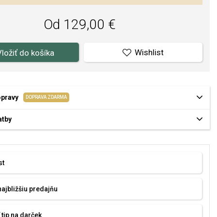
Od 129,00 €
Wishlist
Vložiť do košíka
opravy
DOPRAVA ZDARMA
atby
st
najbližšiu predajňu
 tip na darček