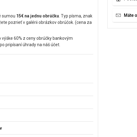
Máte 
né sumou
15€ na jednu obrúčku
. Typ písma, znak
te pozrieť v galérii obrázkov obrúčok. (cena za
vo výške 60% z ceny obrúčky bankovým
 pripísaní úhrady na náš účet.
v