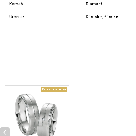
Kameň
Diamant
Určenie
Dámske
,
Pánske
Doprava zdarma