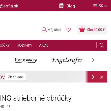
SK
o@sofia.sk
Blog
Môj účet
0
ks
| 0,00 €
RÚČKY
HODINKY
AKCIE
Next
Next
NG strieborné obrúčky
5 - 46