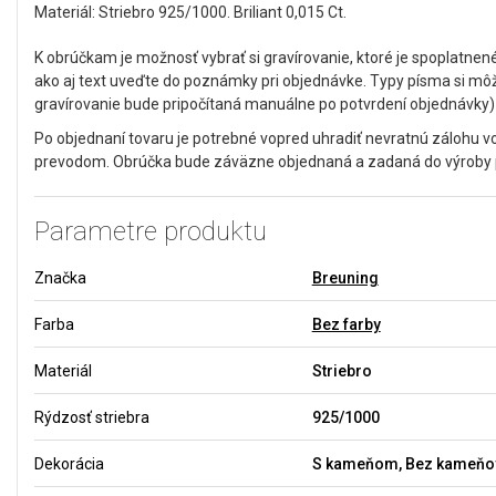
Materiál: Striebro 925/1000. Briliant 0,015 Ct.
K obrúčkam je možnosť vybrať si gravírovanie, ktoré je spoplatne
ako aj text uveďte do poznámky pri objednávke. Typy písma si môže
gravírovanie bude pripočítaná manuálne po potvrdení objednávky)
Po objednaní tovaru je potrebné vopred uhradiť nevratnú zálohu 
prevodom. Obrúčka bude záväzne objednaná a zadaná do výroby po
Parametre produktu
Značka
Breuning
Farba
Bez farby
Materiál
Striebro
Rýdzosť striebra
925/1000
Dekorácia
S kameňom, Bez kameňo