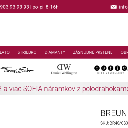
903 93 93 93
|
po-pi: 8-16h
inf
LATO
STRIEBRO
DIAMANTY
ZÁSNUBNÉ PRSTENE
OB
THOMAS SABO: Zbierajte a ušetrite
Zistiť viac
BREUNI
SKU:
BR48/0804