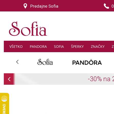
Predajne Sofia
0
VŠETKO
PANDORA
SOFIA
ŠPERKY
ZNAČKY
Z
Previous
Previous