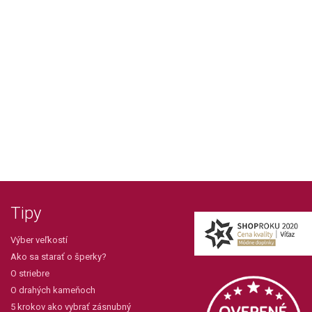
Tipy
Výber veľkostí
Ako sa starať o šperky?
O striebre
O drahých kameňoch
5 krokov ako vybrať zásnubný