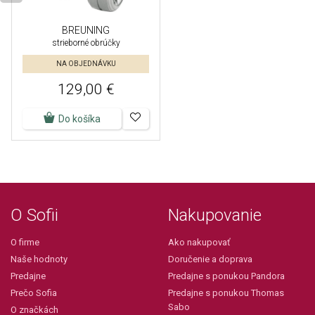
BREUNING
strieborné obrúčky
NA OBJEDNÁVKU
129,00 €
Do košíka
O Sofii
Nakupovanie
O firme
Ako nakupovať
Naše hodnoty
Doručenie a doprava
Predajne
Predajne s ponukou Pandora
Prečo Sofia
Predajne s ponukou Thomas
Sabo
O značkách