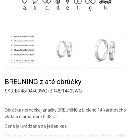
BREUNING zlaté obrúčky
SKU:
BR48/04403WG+BR48/14403WG
Obrúčka nemeckej značky BREUNING z bieleho 14 karátového
zlata a diamantom 0,03 Ct.
Cena je uvádzaná za
jeden kus
.
Obrúčka má matnú povrchovú úpravu, je však možné aj lesklé