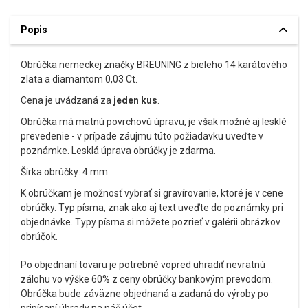
Popis
Obrúčka nemeckej značky BREUNING z bieleho 14 karátového
zlata a diamantom 0,03 Ct.
Cena je uvádzaná za
jeden kus
.
Obrúčka má matnú povrchovú úpravu, je však možné aj lesklé
prevedenie - v prípade záujmu túto požiadavku uveďte v
poznámke. Lesklá úprava obrúčky je zdarma.
Šírka obrúčky: 4 mm.
K obrúčkam je možnosť vybrať si gravírovanie, ktoré je v cene
obrúčky. Typ písma, znak ako aj text uveďte do poznámky pri
objednávke. Typy písma si môžete pozrieť v galérii obrázkov
obrúčok.
Po objednaní tovaru je potrebné vopred uhradiť nevratnú
zálohu vo výške 60% z ceny obrúčky bankovým prevodom.
Obrúčka bude záväzne objednaná a zadaná do výroby po