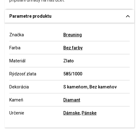
pripísaní úhrady na náš účet.
Parametre produktu
Značka
Breuning
Farba
Bez farby
Materiál
Zlato
Rýdzosť zlata
585/1000
Dekorácia
S kameňom, Bez kameňov
Kameň
Diamant
Určenie
Dámske
,
Pánske