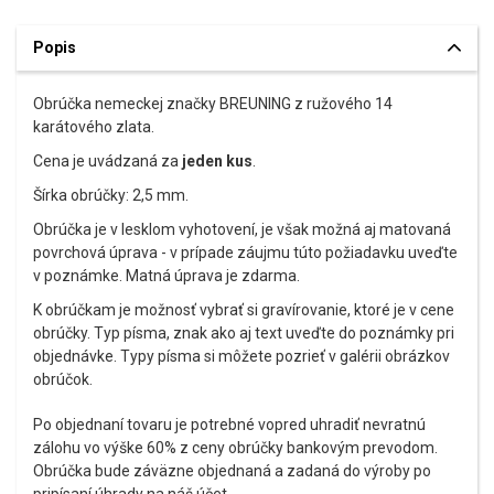
Popis
Obrúčka nemeckej značky BREUNING z ružového 14
karátového zlata.
Cena je uvádzaná za
jeden kus
.
Šírka obrúčky: 2,5 mm.
Obrúčka je v lesklom vyhotovení, je však možná aj matovaná
povrchová úprava - v prípade záujmu túto požiadavku uveďte
v poznámke. Matná úprava je zdarma.
K obrúčkam je možnosť vybrať si gravírovanie, ktoré je v cene
obrúčky. Typ písma, znak ako aj text uveďte do poznámky pri
objednávke. Typy písma si môžete pozrieť v galérii obrázkov
obrúčok.
Po objednaní tovaru je potrebné vopred uhradiť nevratnú
zálohu vo výške 60% z ceny obrúčky bankovým prevodom.
Obrúčka bude záväzne objednaná a zadaná do výroby po