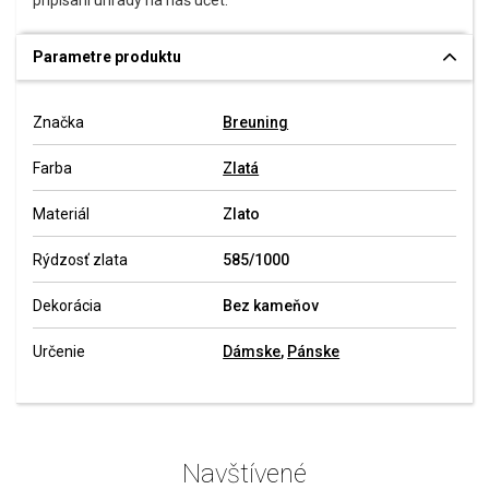
pripísaní úhrady na náš účet.
Parametre produktu
Značka
Breuning
Farba
Zlatá
Materiál
Zlato
Rýdzosť zlata
585/1000
Dekorácia
Bez kameňov
Určenie
Dámske
,
Pánske
Navštívené