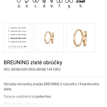
BREUNING zlaté obrúčky
SKU:
BR48/04410RG+BR48/14410RG
Obrúčka nemeckej značky BREUNING z ružového 14 karátového
zlata.
Cena je uvádzaná za
jeden kus
.
Šírka obrúčky: 2,5 mm.