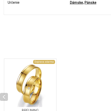
Určenie
Dámske
,
Pánske
Doprava zdarma
BREUNING