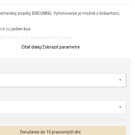
nemeckej značky BREUNING. Vyhotovenie je možné s briliantom,
aná za
jeden kus
.
585/1000, 14 kt., Briliant 0,015 Ct. w/si.
Čítať ďalej
/
Zobraziť parametre
ožnosť vybrať si gravírovanie, ktoré je v cene obrúčky. Typ písma,
xt uveďte do poznámky pri objednávke. Typy písma si môžete pozrieť
kov obrúčok.
ovaru je potrebné vopred uhradiť nevratnú zálohu vo výške 60% z
bankovým prevodom. Obrúčka bude záväzne objednaná a zadaná do
saní úhrady na náš účet.
Doručenie do 15 pracovných dní.