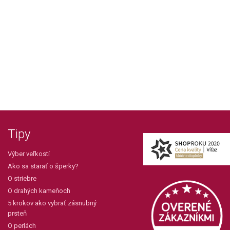
Tipy
Výber veľkostí
Ako sa starať o šperky?
O striebre
O drahých kameňoch
5 krokov ako vybrať zásnubný
prsteň
O perlách