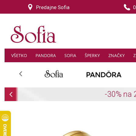
Predajne Sofia
0
VŠETKO
PANDORA
SOFIA
ŠPERKY
ZNAČKY
Z
Previous
Previous