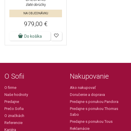
zlaté obrúčky
NA OBJEDNÁVKU
979,00 €
Do košíka
O Sofii
Nakupovanie
O firme
Ako nakupovať
Naše hodnoty
Doručenie a doprava
Predajne
Predajne s ponukou Pandora
Prečo Sofia
Predajne s ponukou Thomas
Sabo
O značkách
Predajne s ponukou Tous
Referencie
Reklamácie
Kariéra