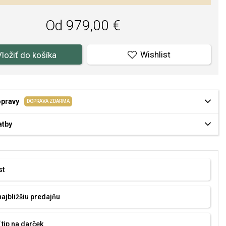
Od 979,00 €
Wishlist
Vložiť do košíka
opravy
DOPRAVA ZDARMA
atby
st
najbližšiu predajňu
 tip na darček