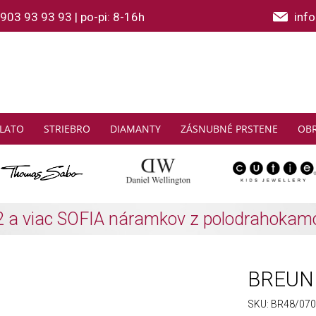
903 93 93 93
|
po-pi: 8-16h
inf
LATO
STRIEBRO
DIAMANTY
ZÁSNUBNÉ PRSTENE
OB
THOMAS SABO: Zbierajte a ušetrite
Zistiť viac
BREUNI
SKU:
BR48/07