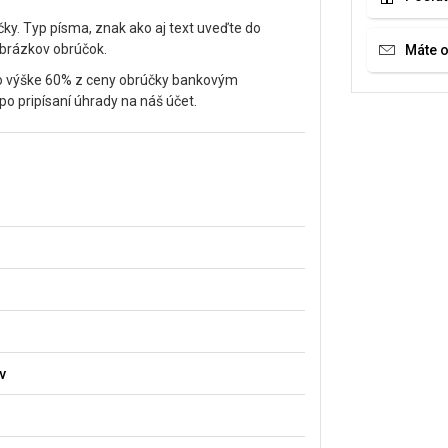
čky. Typ písma, znak ako aj text uveďte do
obrázkov obrúčok.
Máte 
vo výške 60% z ceny obrúčky bankovým
 pripísaní úhrady na náš účet.
v