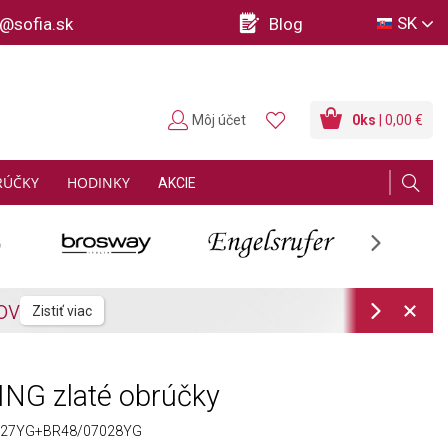
SK
o@sofia.sk
Blog
Môj účet
0
ks
| 0,00 €
RÚČKY
HODINKY
AKCIE
Next
Next
NG zlaté obrúčky
027YG+BR48/07028YG