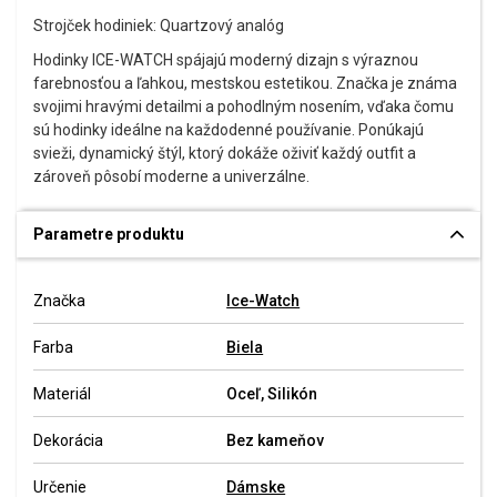
Strojček hodiniek: Quartzový analóg
Hodinky ICE-WATCH spájajú moderný dizajn s výraznou
farebnosťou a ľahkou, mestskou estetikou. Značka je známa
svojimi hravými detailmi a pohodlným nosením, vďaka čomu
sú hodinky ideálne na každodenné používanie. Ponúkajú
svieži, dynamický štýl, ktorý dokáže oživiť každý outfit a
zároveň pôsobí moderne a univerzálne.
Parametre produktu
Značka
Ice-Watch
Farba
Biela
Materiál
Oceľ, Silikón
Dekorácia
Bez kameňov
Určenie
Dámske