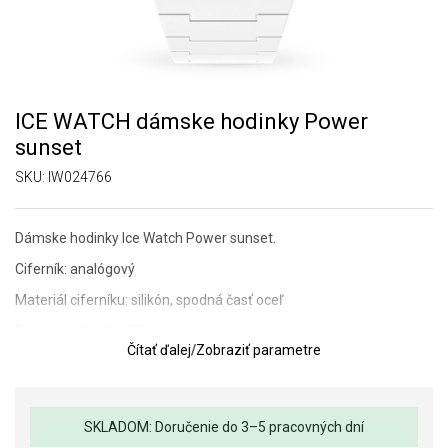
ICE WATCH dámske hodinky Power
sunset
SKU:
IW024766
Dámske hodinky Ice Watch Power sunset.
Ciferník: analógový
Materiál ciferníku: silikón, spodná časť oceľ
Priemer ciferníku: 36 mm
Čítať ďalej
/
Zobraziť parametre
Sklo hodiniek: minerálne
Odolnosť voči vode: 10 ATM (plávanie)
Remienok: silikón
SKLADOM: Doručenie do 3–5 pracovných dní