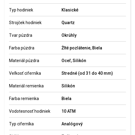
Typ hodiniek
Klasické
Strojček hodiniek
Quartz
Tvar púzdra
Okrúhly
Farba púzdra
Žlté pozlátenie, Biela
Materiál púzdra
Oceľ, Silikón
Veľkosť ciferníka
Stredné (od 31 do 40 mm)
Materiál remienka
Silikón
Farba remienka
Biela
Vodotesnosť hodiniek
10 ATM
Typ ciferníka
Analógový