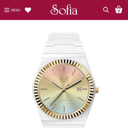
MENU
0