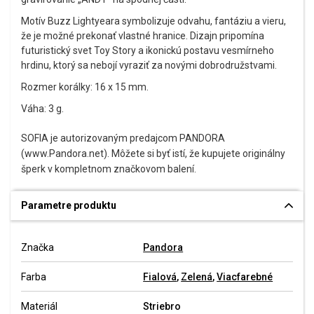
Motív Buzz Lightyeara symbolizuje odvahu, fantáziu a vieru,
že je možné prekonať vlastné hranice. Dizajn pripomína
futuristický svet Toy Story a ikonickú postavu vesmírneho
hrdinu, ktorý sa nebojí vyraziť za novými dobrodružstvami.
Rozmer korálky: 16 x 15 mm.
Váha: 3 g.
SOFIA je autorizovaným predajcom PANDORA
(www.Pandora.net). Môžete si byť istí, že kupujete originálny
šperk v kompletnom značkovom balení.
Parametre produktu
Značka
Pandora
Farba
Fialová
,
Zelená
,
Viacfarebné
Materiál
Striebro