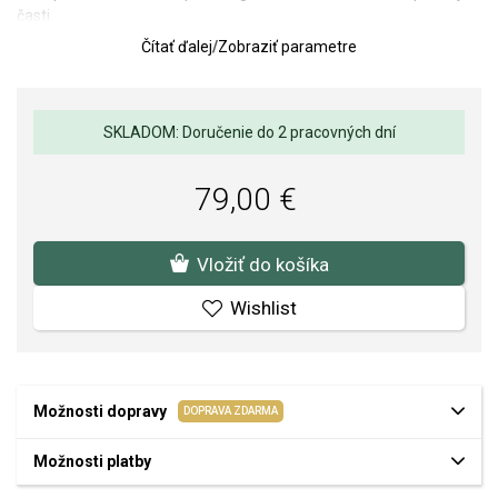
časti.
Čítať ďalej
/
Zobraziť parametre
Motív Buzz Lightyeara symbolizuje odvahu, fantáziu a vieru, že je
možné prekonať vlastné hranice. Dizajn pripomína futuristický
svet Toy Story a ikonickú postavu vesmírneho hrdinu, ktorý sa
nebojí vyraziť za novými dobrodružstvami.
SKLADOM: Doručenie do 2 pracovných dní
Rozmer korálky: 16 x 15 mm.
Váha: 3 g.
79,00 €
SOFIA je autorizovaným predajcom PANDORA
(www.Pandora.net). Môžete si byť istí, že kupujete originálny šperk
Vložiť do košíka
v kompletnom značkovom balení.
Wishlist
Možnosti dopravy
DOPRAVA ZDARMA
Možnosti platby