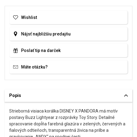
Wishlist
Nájsť najbližšiu predajňu
Poslať tip na darček
Máte otázku?
Popis
Strieborná visiaca korálka DISNEY X PANDORA má motív
postavy Buzz Lightyear z rozprávky Toy Story. Detailné
spracovanie dopĺňa farebná glazúra v zelených, červených a
fialových odtieňoch, transparentná živica na prilbe a
gravírovanie „ANDY“ na spodnej časti.