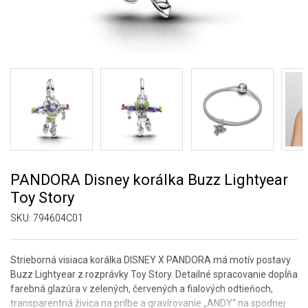
PANDORA Disney korálka Buzz Lightyear
Toy Story
SKU:
794604C01
Strieborná visiaca korálka DISNEY X PANDORA má motív postavy
Buzz Lightyear z rozprávky Toy Story. Detailné spracovanie dopĺňa
farebná glazúra v zelených, červených a fialových odtieňoch,
transparentná živica na prilbe a gravírovanie „ANDY“ na spodnej