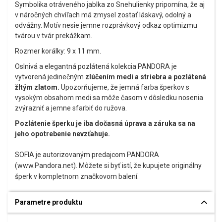
Symbolika otráveného jablka zo Snehulienky pripomína, že aj
v náročných chvíľach má zmysel zostať láskavý, odolný a
odvážny. Motív nesie jemne rozprávkový odkaz optimizmu
tvárou v tvár prekážkam.
Rozmer korálky: 9 x 11 mm.
Oslnivá a elegantná pozlátená kolekcia PANDORA je
vytvorená jedinečným
zlúčením medi a striebra a pozlátená
žltým zlatom.
Upozorňujeme, že jemná farba šperkov s
vysokým obsahom medi sa môže časom v dôsledku nosenia
zvýrazniť a jemne sfarbiť do ružova.
Pozlátenie šperku je iba dočasná úprava a záruka sa na
jeho opotrebenie nevzťahuje.
SOFIA je autorizovaným predajcom PANDORA
(www.Pandora.net). Môžete si byť istí, že kupujete originálny
šperk v kompletnom značkovom balení.
Parametre produktu