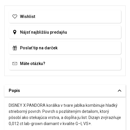
Wishlist
Nájsť najbližšiu predajňu
Poslať tip na darček
Máte otázku?
Popis
DISNEY X PANDORA korálka v tvare jablka kombinuje hladký
strieborný povrch. Povrch s pozláteným detailom, ktorý
pôsobí ako stekajúca vrstva, a dopĺňa ju list. Dizajn zvýrazňuje
0,012 ct lab-grown diamant v kvalite G–I, VS+.