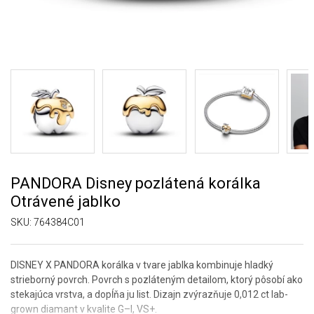
PANDORA Disney pozlátená korálka
Otrávené jablko
SKU:
764384C01
DISNEY X PANDORA korálka v tvare jablka kombinuje hladký
strieborný povrch. Povrch s pozláteným detailom, ktorý pôsobí ako
stekajúca vrstva, a dopĺňa ju list. Dizajn zvýrazňuje 0,012 ct lab-
grown diamant v kvalite G–I, VS+.