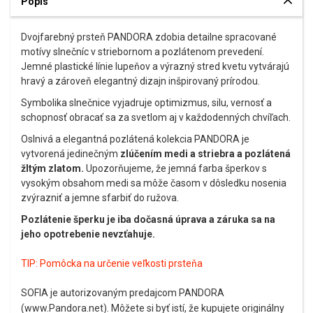
Popis
Dvojfarebný prsteň PANDORA zdobia detailne spracované
motívy slnečníc v striebornom a pozlátenom prevedení.
Jemné plastické línie lupeňov a výrazný stred kvetu vytvárajú
hravý a zároveň elegantný dizajn inšpirovaný prírodou.
Symbolika slnečnice vyjadruje optimizmus, silu, vernosť a
schopnosť obracať sa za svetlom aj v každodenných chvíľach.
Oslnivá a elegantná pozlátená kolekcia PANDORA je
vytvorená jedinečným
zlúčením medi a striebra a pozlátená
žltým zlatom.
Upozorňujeme, že jemná farba šperkov s
vysokým obsahom medi sa môže časom v dôsledku nosenia
zvýrazniť a jemne sfarbiť do ružova.
Pozlátenie šperku je iba dočasná úprava a záruka sa na
jeho opotrebenie nevzťahuje.
TIP:
Pomôcka na určenie veľkosti prsteňa
SOFIA je autorizovaným predajcom PANDORA
(www.Pandora.net). Môžete si byť istí, že kupujete originálny