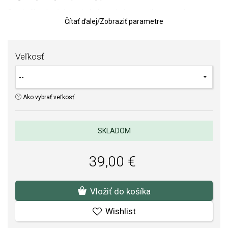
Symbolika slnečnice vyjadruje optimizmus, silu, vernosť a
Čítať ďalej
/
Zobraziť parametre
schopnosť obracať sa za svetlom aj v každodenných chvíľach.
Oslnivá a elegantná pozlátená kolekcia PANDORA je vytvorená
jedinečným
zlúčením medi a striebra a pozlátená žltým zlatom.
Veľkosť
Upozorňujeme, že jemná farba šperkov s vysokým obsahom medi
sa môže časom v dôsledku nosenia zvýrazniť a jemne sfarbiť do
ružova.
Pozlátenie šperku je iba dočasná úprava a záruka sa na jeho
Ako vybrať veľkosť.
opotrebenie nevzťahuje.
TIP:
Pomôcka na určenie veľkosti prsteňa
SKLADOM
SOFIA je autorizovaným predajcom PANDORA
39,00 €
(www.Pandora.net). Môžete si byť istí, že kupujete originálny šperk
v kompletnom značkovom balení.
Vložiť do košíka
Wishlist