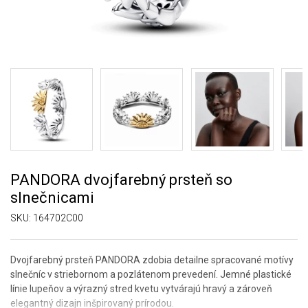
PANDORA dvojfarebný prsteň so
slnečnicami
SKU:
164702C00
Dvojfarebný prsteň PANDORA zdobia detailne spracované motívy
slnečníc v striebornom a pozlátenom prevedení. Jemné plastické
línie lupeňov a výrazný stred kvetu vytvárajú hravý a zároveň
elegantný dizajn inšpirovaný prírodou.