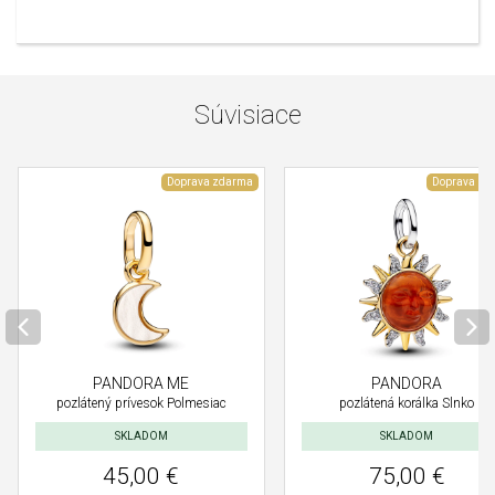
Súvisiace
Doprava zdarma
Doprava zd
PANDORA ME
PANDORA
pozlátený prívesok Polmesiac
pozlátená korálka Slnko
SKLADOM
SKLADOM
45,00 €
75,00 €