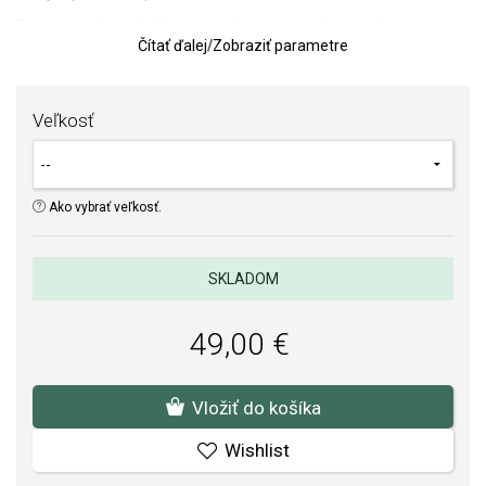
Farba modrých krištáľov symbolizuje pokoj, dôveru a čistotu
Čítať ďalej
/
Zobraziť parametre
úmyslov, zatiaľ čo klasický dizajn dodáva šperku sofistikovaný
charakter.
Oslnivá a elegantná pozlátená kolekcia PANDORA je vytvorená
Veľkosť
jedinečným
zlúčením medi a striebra a pozlátená žltým zlatom.
Upozorňujeme, že jemná farba šperkov s vysokým obsahom medi
sa môže časom v dôsledku nosenia zvýrazniť a jemne sfarbiť do
ružova.
Ako vybrať veľkosť.
Pozlátenie šperku je iba dočasná úprava a záruka sa na jeho
opotrebenie nevzťahuje.
SKLADOM
TIP:
Pomôcka na určenie veľkosti prsteňa
49,00 €
SOFIA je autorizovaným predajcom PANDORA
(www.Pandora.net). Môžete si byť istí, že kupujete originálny šperk
v kompletnom značkovom balení.
Vložiť do košíka
Wishlist