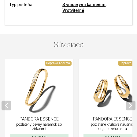
Typ prsteňa
S viacerými kameňmi
,
Vrstviteľné
Súvisiace
Doprava zdarma
Doprava zd
PANDORA ESSENCE
PANDORA ESSENCE
pozlátený pevný náramok so
pozlátené kruhové náušnice
zirkónmi
organického tvaru