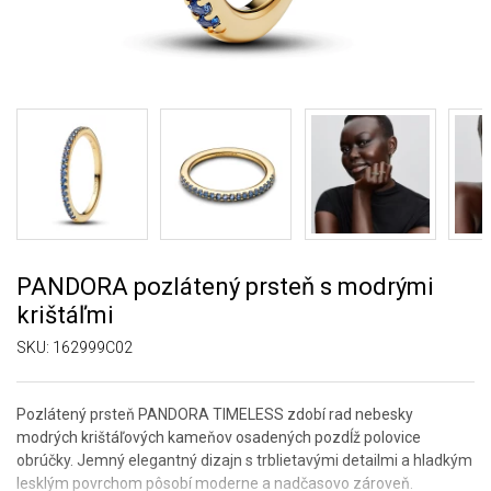
PANDORA pozlátený prsteň s modrými
krištáľmi
SKU:
162999C02
Pozlátený prsteň PANDORA TIMELESS zdobí rad nebesky
modrých krištáľových kameňov osadených pozdĺž polovice
obrúčky. Jemný elegantný dizajn s trblietavými detailmi a hladkým
lesklým povrchom pôsobí moderne a nadčasovo zároveň.