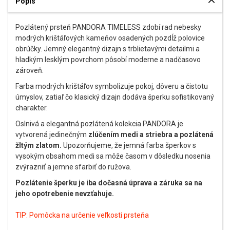
Popis
Pozlátený prsteň PANDORA TIMELESS zdobí rad nebesky
modrých krištáľových kameňov osadených pozdĺž polovice
obrúčky. Jemný elegantný dizajn s trblietavými detailmi a
hladkým lesklým povrchom pôsobí moderne a nadčasovo
zároveň.
Farba modrých krištáľov symbolizuje pokoj, dôveru a čistotu
úmyslov, zatiaľ čo klasický dizajn dodáva šperku sofistikovaný
charakter.
Oslnivá a elegantná pozlátená kolekcia PANDORA je
vytvorená jedinečným
zlúčením medi a striebra a pozlátená
žltým zlatom.
Upozorňujeme, že jemná farba šperkov s
vysokým obsahom medi sa môže časom v dôsledku nosenia
zvýrazniť a jemne sfarbiť do ružova.
Pozlátenie šperku je iba dočasná úprava a záruka sa na
jeho opotrebenie nevzťahuje.
TIP:
Pomôcka na určenie veľkosti prsteňa