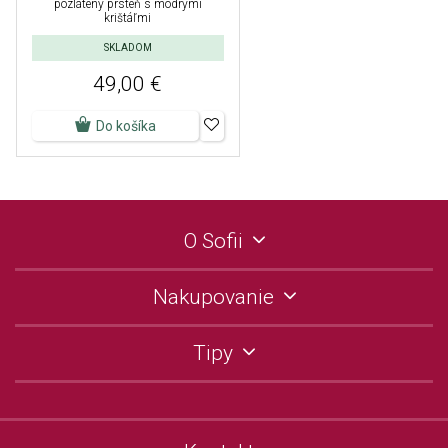
pozlátený prsteň s modrými
krištáľmi
SKLADOM
49,00 €
Do košíka
O Sofii
Nakupovanie
Tipy