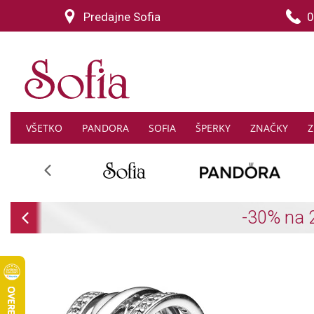
Predajne Sofia
0
VŠETKO
PANDORA
SOFIA
ŠPERKY
ZNAČKY
Z
Previous
Previous