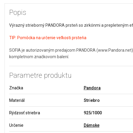
Popis
Výrazný strieborný PANDORA prsteň so zirkónmi a prepleteným e
TIP:
Pomôcka na určenie veľkosti prsteňa
SOFIA je autorizovaným predajcom PANDORA (www.Pandora.net). Môž
kompletnom značkovom balení.
Parametre produktu
Značka
Pandora
Materiál
Striebro
Rýdzosť striebra
925/1000
Určenie
Dámske