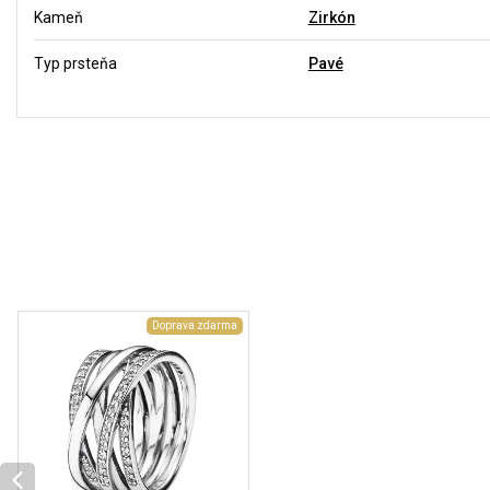
Kameň
Zirkón
Typ prsteňa
Pavé
Doprava zdarma