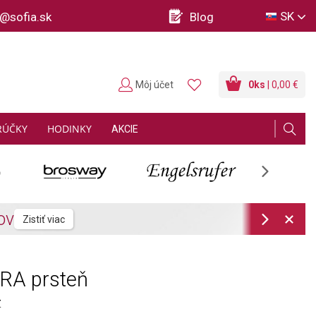
SK
o@sofia.sk
Blog
Môj účet
0
ks
| 0,00 €
RÚČKY
HODINKY
AKCIE
Next
Next
A prsteň
Z