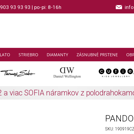
903 93 93 93
|
po-pi: 8-16h
inf
LATO
STRIEBRO
DIAMANTY
ZÁSNUBNÉ PRSTENE
OB
THOMAS SABO: Zbierajte a ušetrite
Zistiť viac
PANDOR
SKU:
190919C