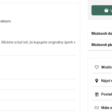
fektom.
Možnosti d
ete si byť istí, že kupujete originálny šperk v
Možnosti pl
Wishli
Nájsť 
Poslať
Máte 