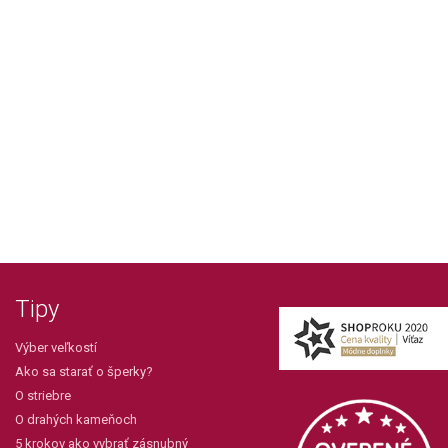
Tipy
Výber veľkostí
Ako sa starať o šperky?
O striebre
O drahých kameňoch
5 krokov ako vybrať zásnubný