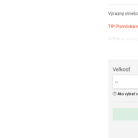
Výrazný strieb
TIP:
Pomôcka na
SOFIA je auto
istí, že kupuje
Veľkosť
Ako vybrať v