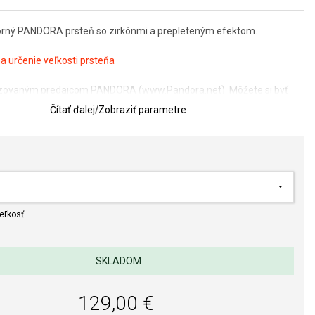
orný PANDORA prsteň so zirkónmi a prepleteným efektom.
 určenie veľkosti prsteňa
rizovaným predajcom PANDORA (www.Pandora.net). Môžete si byť
te originálny šperk v kompletnom značkovom balení.
Čítať ďalej
/
Zobraziť parametre
eľkosť.
SKLADOM
129,00 €