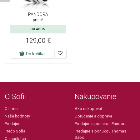
PANDORA
prsteň
SKLADOM
129,00 €
Do košíka
O Sofii
Nakupovanie
O firme
Ako nakupovať
Naše hodnoty
Doručenie a doprava
Predajne
Predajne s ponukou Pandora
Prečo Sofia
Predajne s ponukou Thomas
Sabo
O značkách