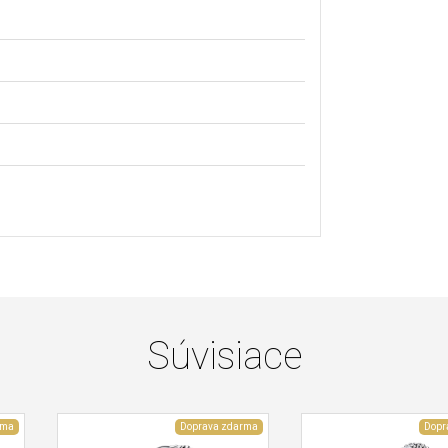
Súvisiace
rma
Doprava zdarma
Dopr