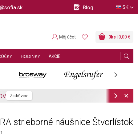
SK
o@sofia.sk
Blog
Môj účet
0
ks
| 0,00 €
RÚČKY
HODINKY
AKCIE
Next
Next
 strieborné náušnice Štvorlístok
01