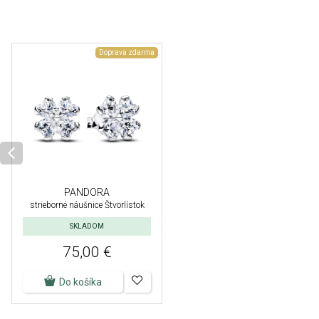
Doprava zdarma
PANDORA
strieborné náušnice Štvorlístok
SKLADOM
75,00 €
Do košíka