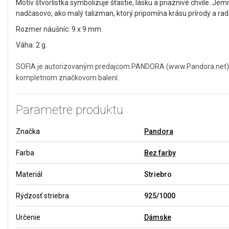
Motív štvorlístka symbolizuje šťastie, lásku a priaznivé chvíle. J
nadčasovo, ako malý talizman, ktorý pripomína krásu prírody a ra
Rozmer náušníc: 9 x 9 mm.
Váha: 2 g.
SOFIA je autorizovaným predajcom PANDORA (www.Pandora.net). Môž
kompletnom značkovom balení.
Parametre produktu
Značka
Pandora
Farba
Bez farby
Materiál
Striebro
Rýdzosť striebra
925/1000
Určenie
Dámske