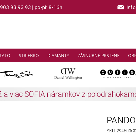
903 93 93 93
|
po-pi: 8-16h
inf
LATO
STRIEBRO
DIAMANTY
ZÁSNUBNÉ PRSTENE
OB
THOMAS SABO: Zbierajte a ušetrite
Zistiť viac
PANDORA
SKU:
294500C