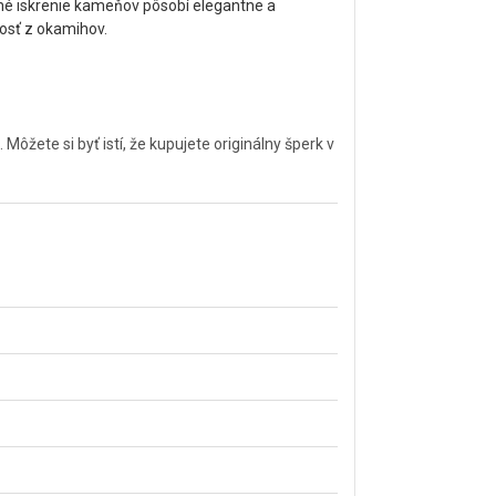
emné iskrenie kameňov pôsobí elegantne a
dosť z okamihov.
ete si byť istí, že kupujete originálny šperk v