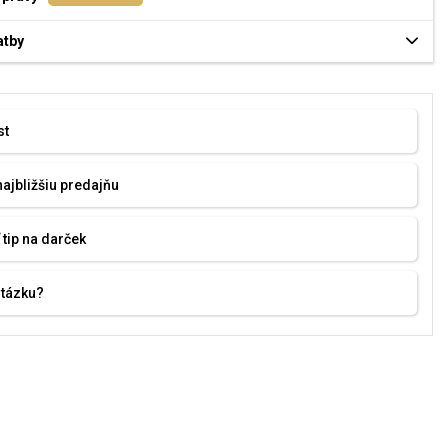
atby
st
najbližšiu predajňu
 tip na darček
otázku?