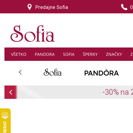
Predajne Sofia
0
VŠETKO
PANDORA
SOFIA
ŠPERKY
ZNAČKY
Z
Previous
Previous