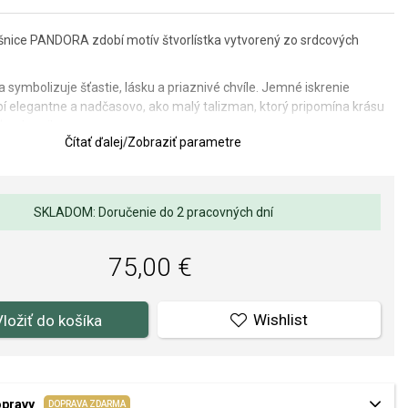
šnice PANDORA zdobí motív štvorlístka vytvorený zo srdcových
.
ka symbolizuje šťastie, lásku a priaznivé chvíle. Jemné iskrenie
 elegantne a nadčasovo, ako malý talizman, ktorý pripomína krásu
ť z okamihov.
Čítať ďalej
/
Zobraziť parametre
: 9 x 9 mm.
SKLADOM: Doručenie do 2 pracovných dní
rizovaným predajcom PANDORA (www.Pandora.net). Môžete si byť
te originálny šperk v kompletnom značkovom balení.
75,00 €
Wishlist
Vložiť do košíka
opravy
DOPRAVA ZDARMA