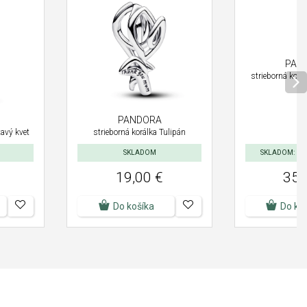
PAN
strieborná korá
PANDORA
tavý kvet
strieborná korálka Tulipán
SKLADOM
SKLADOM: Doru
19,00 €
35,
Do košíka
Do ko