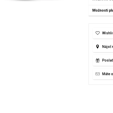
Možnosti pl
Wishli
Nájsť 
Poslať
Máte 