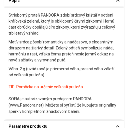
Popis
Strieborný prsteň PANDORA zdobí srdcový krištáľ v odtieni
kráľovská zelená, ktorý je obklopený čírymi zirkónmi. Hornú
časť obrúčky dopĺňajú číre zirkóny, ktoré zvýrazňujú celkový
trblietavý vzhľad.
Motív srdca pôsobí romanticky a nadčasovo, s elegantným
dôrazom na žiarivý detail. Zelený odtieň symbolizuje nádej,
harmóniu a rast, vďaka čomu prsteň nesie jemný odkaz na
nové začiatky a vyrovnané putá.
Váha: 2 g (uvádzaná je priemerná váha; presná váha záleží
od veľkosti prsteňa).
TIP:
Pomôcka na určenie veľkosti prsteňa
SOFIA je autorizovaným predajcom PANDORA
(www.Pandora.net). Môžete si byť istí, že kupujete originálny
šperk v kompletnom značkovom balení.
Parametre produktu