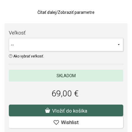
Motív srdca pôsobí romanticky a nadčasovo, s elegantným
Čítať ďalej
/
Zobraziť parametre
dôrazom na žiarivý detail. Zelený odtieň symbolizuje nádej,
harmóniu a rast, vďaka čomu prsteň nesie jemný odkaz na nové
začiatky a vyrovnané putá.
Veľkosť
Váha: 2 g (uvádzaná je priemerná váha; presná váha záleží od
veľkosti prsteňa).
TIP:
Pomôcka na určenie veľkosti prsteňa
Ako vybrať veľkosť.
SOFIA je autorizovaným predajcom PANDORA
(www.Pandora.net). Môžete si byť istí, že kupujete originálny šperk
SKLADOM
v kompletnom značkovom balení.
69,00 €
Vložiť do košíka
Wishlist