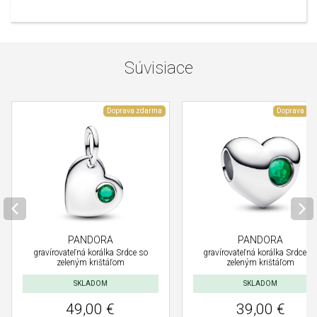
Súvisiace
Doprava zdarma
Doprava zd
PANDORA
PANDORA
gravírovateľná korálka Srdce so
gravírovateľná korálka Srdce s
zeleným krištáľom
zeleným krištáľom
SKLADOM
SKLADOM
49,00 €
39,00 €