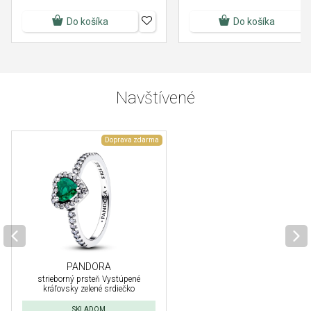
Do košíka
Do košíka
Navštívené
Doprava zdarma
PANDORA
strieborný prsteň Vystúpené
kráľovsky zelené srdiečko
SKLADOM