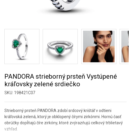
PANDORA strieborný prsteň Vystúpené
kráľovsky zelené srdiečko
SKU:
198421C07
Strieborný prsteň PANDORA zdobí srdcový krištáľ v odtieni
kráľovská zelená, ktorý je obklopený čírymi zirkónmi. Hornú časť
obrúčky dopĺňajú číre zirkóny, ktoré zvýrazňujú celkový trblietavý
vzhľad.