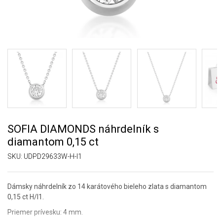
SOFIA DIAMONDS náhrdelník s
diamantom 0,15 ct
SKU:
UDPD29633W-H-I1
Dámsky náhrdelník zo 14 karátového bieleho zlata s diamantom
0,15 ct H/I1.
Priemer prívesku: 4 mm.