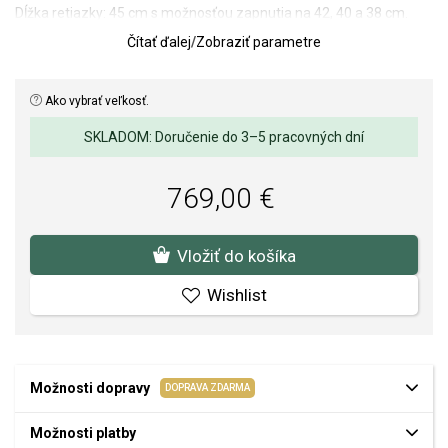
Dĺžka retiazky: 45 cm s možnosťou zapnutia na 42, 40 a 38 cm.
Čítať ďalej
/
Zobraziť parametre
Váha: 1,1 g.
Kvalita materiálov a spracovania je pre nás prvoradá. Povrchová
Ako vybrať veľkosť.
úprava a osadenie akostných kameňov a perál spĺňa náročné
požiadavky.
SKLADOM: Doručenie do 3–5 pracovných dní
769,00 €
Vložiť do košíka
Wishlist
Možnosti dopravy
DOPRAVA ZDARMA
Možnosti platby