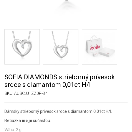
SOFIA DIAMONDS strieborný prívesok
srdce s diamantom 0,01ct H/I
SKU:
AUSCJJ1ZZ0P-B4
Dámsky strieborný prívesok srdce s diamantom 0,01ct H/I.
Retiazka
nie je
súčasťou.
Váha: 2 g.