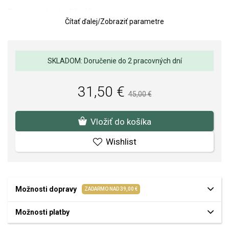
Rozmery prívesku: 16 x 15 mm.
Čítať ďalej
/
Zobraziť parametre
Kvalita materiálov a spracovania je pre nás prvoradá. Povrchová
úprava a osadenie akostných kameňov a perál spĺňa náročné
požiadavky.
SKLADOM: Doručenie do 2 pracovných dní
31,50 €
45,00 €
Vložiť do košíka
Wishlist
Možnosti dopravy
ZADARMO NAD 39,00 €
Možnosti platby