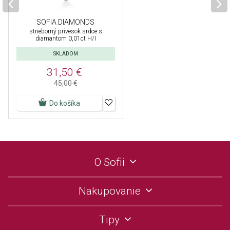
SOFIA DIAMONDS
strieborný prívesok srdce s
diamantom 0,01ct H/I
SKLADOM
31,50 €
45,00 €
Do košíka
O Sofii
Nakupovanie
Tipy