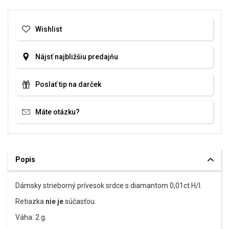
Wishlist
Nájsť najbližšiu predajňu
Poslať tip na darček
Máte otázku?
Popis
Dámsky strieborný prívesok srdce s diamantom 0,01ct H/I.
Retiazka
nie je
súčasťou.
Váha: 2 g.