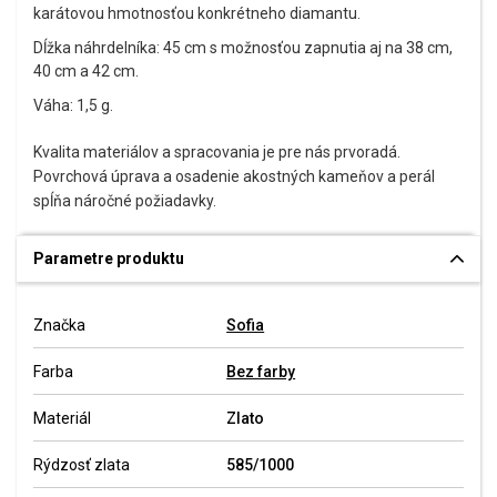
karátovou hmotnosťou konkrétneho diamantu.
Dĺžka náhrdelníka: 45 cm s možnosťou zapnutia aj na 38 cm,
40 cm a 42 cm.
Váha: 1,5 g.
Kvalita materiálov a spracovania je pre nás prvoradá.
Povrchová úprava a osadenie akostných kameňov a perál
spĺňa náročné požiadavky.
Parametre produktu
Značka
Sofia
Farba
Bez farby
Materiál
Zlato
Rýdzosť zlata
585/1000