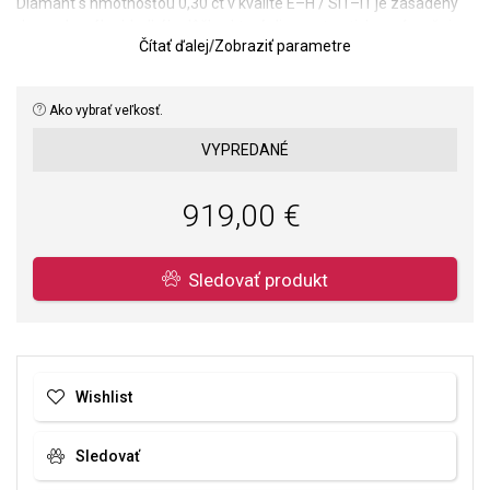
Diamant s hmotnosťou 0,30 ct v kvalite E–H / SI1–I1 je zasadený
do moderného hladkého lôžka, ktoré diamant opticky zvýrazňuje a
Čítať ďalej
/
Zobraziť parametre
zároveň ho dokonale chráni. Jemná retiazka zo žltého zlata
podčiarkuje čistý vzhľad šperku, vďaka čomu je tento náhrdelník
ideálnym doplnkom na výnimočné príležitosti aj na každodenné
Ako vybrať veľkosť.
nosenie.
VYPREDANÉ
Uvedené rozpätie farby a čistoty diamantu (napr. E–H, SI1–I1)
vyjadruje rozsah, v ktorom sa pohybujú diamanty osádzané v
tomto modeli. Ku každému zakúpenému šperku je priložený
919,00 €
originálny IGI certifikát s presne uvedenou farbou, čistotou a
karátovou hmotnosťou konkrétneho diamantu.
Sledovať produkt
Dĺžka náhrdelníka: 45 cm s možnosťou zapnutia aj na 38 cm, 40
cm a 42 cm.
Váha: 1,5 g.
Kvalita materiálov a spracovania je pre nás prvoradá. Povrchová
Wishlist
úprava a osadenie akostných kameňov a perál spĺňa náročné
požiadavky.
Sledovať