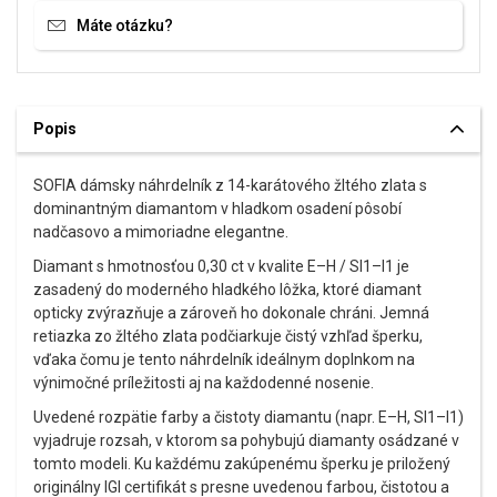
Máte otázku?
Popis
SOFIA dámsky náhrdelník z 14-karátového žltého zlata s
dominantným diamantom v hladkom osadení pôsobí
nadčasovo a mimoriadne elegantne.
Diamant s hmotnosťou 0,30 ct v kvalite E–H / SI1–I1 je
zasadený do moderného hladkého lôžka, ktoré diamant
opticky zvýrazňuje a zároveň ho dokonale chráni. Jemná
retiazka zo žltého zlata podčiarkuje čistý vzhľad šperku,
vďaka čomu je tento náhrdelník ideálnym doplnkom na
výnimočné príležitosti aj na každodenné nosenie.
Uvedené rozpätie farby a čistoty diamantu (napr. E–H, SI1–I1)
vyjadruje rozsah, v ktorom sa pohybujú diamanty osádzané v
tomto modeli. Ku každému zakúpenému šperku je priložený
originálny IGI certifikát s presne uvedenou farbou, čistotou a