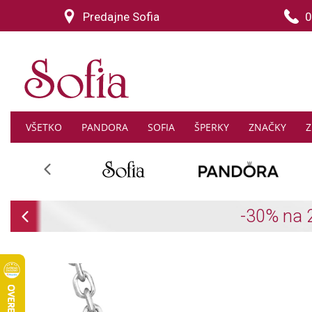
Predajne Sofia
0
VŠETKO
PANDORA
SOFIA
ŠPERKY
ZNAČKY
Z
Previous
Previous