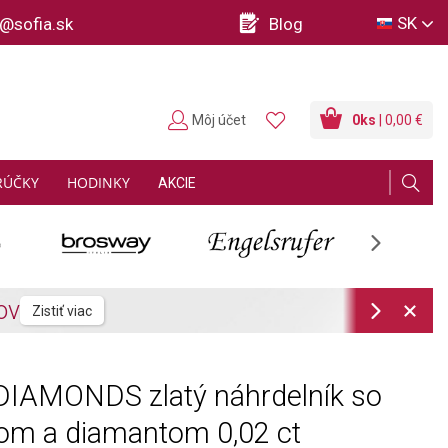
SK
o@sofia.sk
Blog
Môj účet
0
ks
| 0,00 €
RÚČKY
HODINKY
AKCIE
Next
Next
DIAMONDS zlatý náhrdelník so
om a diamantom 0,02 ct