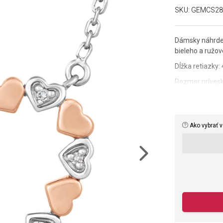
SKU:
GEMCS28
Dámsky náhrdel
bieleho a ružov
Dĺžka retiazky:
Rozmer prívesk
Váha: 2,6 g.
Kvalita materiá
Ako vybrať v
akostných kame
Next