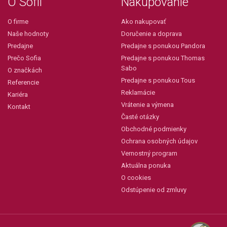
O Sofii
Nakupovanie
O firme
Ako nakupovať
Naše hodnoty
Doručenie a doprava
Predajne
Predajne s ponukou Pandora
Prečo Sofia
Predajne s ponukou Thomas
Sabo
O značkách
Predajne s ponukou Tous
Referencie
Reklamácie
Kariéra
Vrátenie a výmena
Kontakt
Časté otázky
Obchodné podmienky
Ochrana osobných údajov
Vernostný program
Aktuálna ponuka
O cookies
Odstúpenie od zmluvy