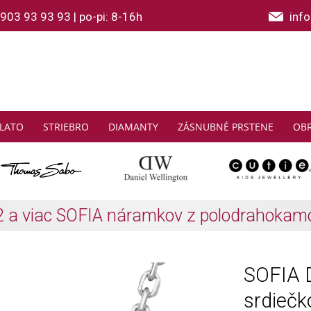
903 93 93 93
|
po-pi: 8-16h
inf
LATO
STRIEBRO
DIAMANTY
ZÁSNUBNÉ PRSTENE
OB
THOMAS SABO: Zbierajte a ušetrite
Zistiť viac
SOFIA 
srdiečk