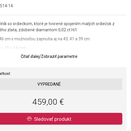
514-14
ník so srdiečkom, ktoré je tvorené spojením malých srdiečok z
ého zlata, zdobené diamantom 0,02 ct H/I.
 46 cm s možnosťou zapnutia aj na 43, 41 a 39 cm.
u: 15 x 14 mm.
Čítať ďalej
/
Zobraziť parametre
lov a spracovania je pre nás prvoradá. Povrchová úprava a osadenie
eľkosť.
ňov a perál spĺňa náročné požiadavky.
VYPREDANÉ
459,00 €
Sledovať produkt