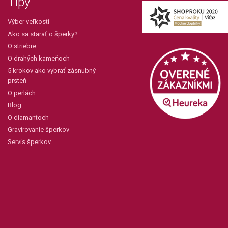
Tipy
Výber veľkostí
Ako sa starať o šperky?
O striebre
O drahých kameňoch
5 krokov ako vybrať zásnubný
prsteň
O perlách
Blog
O diamantoch
Gravírovanie šperkov
Servis šperkov