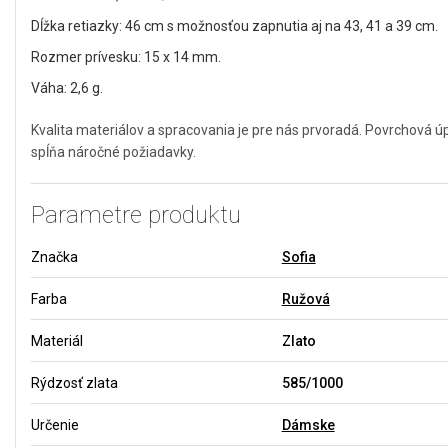
Dĺžka retiazky: 46 cm s možnosťou zapnutia aj na 43, 41 a 39 cm.
Rozmer prívesku: 15 x 14 mm.
Váha: 2,6 g.
Kvalita materiálov a spracovania je pre nás prvoradá. Povrchová 
spĺňa náročné požiadavky.
Parametre produktu
Značka
Sofia
Farba
Ružová
Materiál
Zlato
Rýdzosť zlata
585/1000
Určenie
Dámske