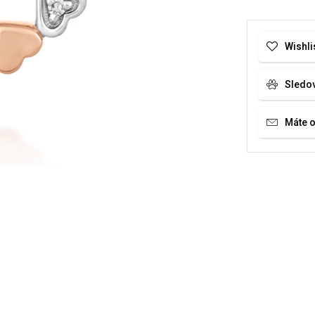
Wishli
Sledo
Máte 