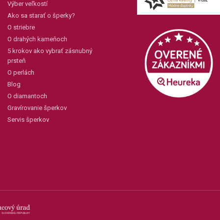
Výber veľkostí
Ako sa starať o šperky?
O striebre
O drahých kameňoch
5 krokov ako vybrať zásnubný
prsteň
O perlách
Blog
O diamantoch
Gravírovanie šperkov
Servis šperkov