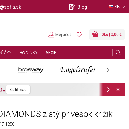
SK
o@sofia.sk
Blog
Môj účet
0
ks
| 0,00 €
RÚČKY
HODINKY
AKCIE
Next
Next
IAMONDS zlatý prívesok krížik
17-1850