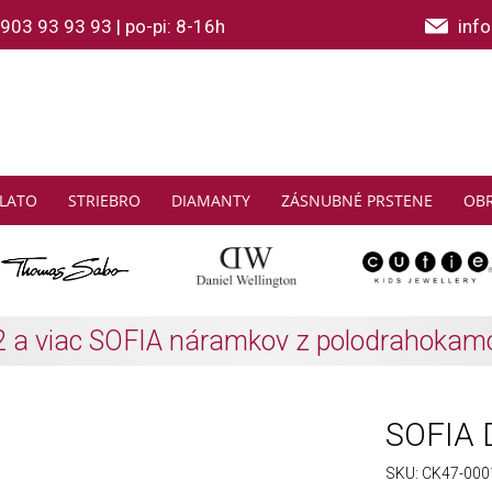
903 93 93 93
|
po-pi: 8-16h
inf
LATO
STRIEBRO
DIAMANTY
ZÁSNUBNÉ PRSTENE
OB
THOMAS SABO: Zbierajte a ušetrite
Zistiť viac
SOFIA D
SKU:
CK47-000