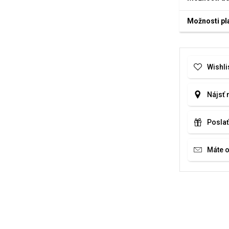
Možnosti pl
Wishli
Nájsť 
Poslať
Máte 