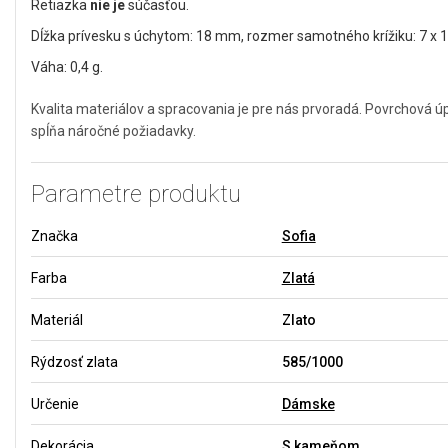
Retiazka
nie je
súčasťou.
Dĺžka prívesku s úchytom: 18 mm, rozmer samotného krížiku: 7 x
Váha: 0,4 g.
Kvalita materiálov a spracovania je pre nás prvoradá. Povrchová 
spĺňa náročné požiadavky.
Parametre produktu
Značka
Sofia
Farba
Zlatá
Materiál
Zlato
Rýdzosť zlata
585/1000
Určenie
Dámske
Dekorácia
S kameňom