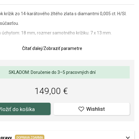
 krížik zo 14-karátového žltého zlata s diamantmi 0,005 ct. H/SI.
súčasťou.
 s úchytom: 18 mm, rozmer samotného krížiku: 7 x 13 mm.
Čítať ďalej
/
Zobraziť parametre
lov a spracovania je pre nás prvoradá. Povrchová úprava a osadenie
ňov a perál spĺňa náročné požiadavky.
SKLADOM: Doručenie do 3–5 pracovných dní
149,00 €
Wishlist
Vložiť do košíka
opravy
DOPRAVA ZDARMA