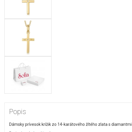
Popis
Dámsky prívesok krížik zo 14-karátového žltého zlata s diamantmi 0