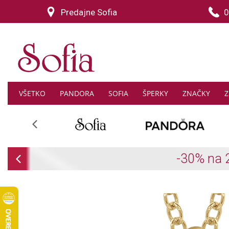
Predajne Sofia
0
VŠETKO
PANDORA
SOFIA
ŠPERKY
ZNAČKY
Z
Previous
Previous