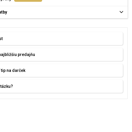
atby
st
najbližšiu predajňu
 tip na darček
otázku?