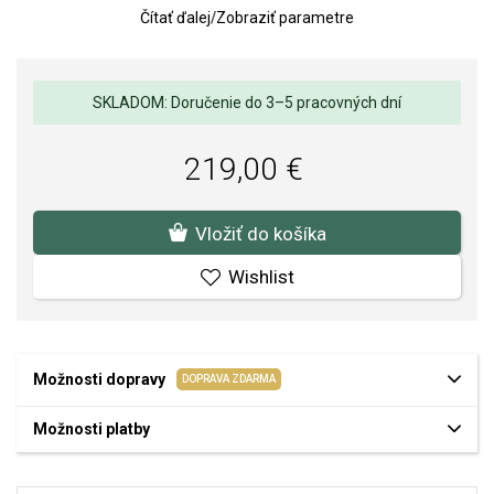
mm.
Čítať ďalej
/
Zobraziť parametre
Váha: 0,2 g.
Kvalita materiálov a spracovania je pre nás prvoradá. Povrchová
SKLADOM: Doručenie do 3–5 pracovných dní
úprava a osadenie akostných kameňov a perál spĺňa náročné
požiadavky.
219,00 €
Vložiť do košíka
Wishlist
Možnosti dopravy
DOPRAVA ZDARMA
Možnosti platby