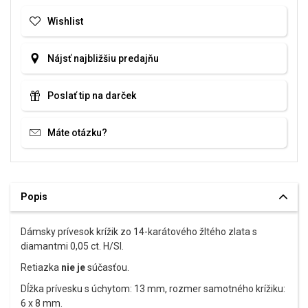
Wishlist
Nájsť najbližšiu predajňu
Poslať tip na darček
Máte otázku?
Popis
Dámsky prívesok krížik zo 14-karátového žltého zlata s
diamantmi 0,05 ct. H/SI.
Retiazka
nie je
súčasťou.
Dĺžka prívesku s úchytom: 13 mm, rozmer samotného krížiku:
6 x 8 mm.