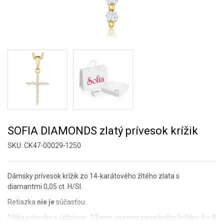
SOFIA DIAMONDS zlatý prívesok krížik
SKU:
CK47-00029-1250
Dámsky prívesok krížik zo 14-karátového žltého zlata s
diamantmi 0,05 ct. H/SI.
Retiazka
nie je
súčasťou.
Dĺžka prívesku s úchytom: 13 mm, rozmer samotného krížiku: 6 x 8