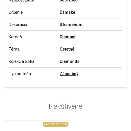
Rýdzosť zlata
585/1000
Určenie
Dámske
Dekorácia
S kameňom
Kameň
Diamant
Téma
Ostatné
Kolekcia Sofia
Diamonds
Typ prsteňa
Zásnubný
Navštívené
Doprava zdarma