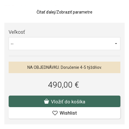
TIP:
Pomôcka na určenie veľkosti prsteňa
Čítať ďalej
/
Zobraziť parametre
Kvalita materiálov a spracovania je pre nás prvoradá. Povrchová
úprava a osadenie akostných kameňov a perál spĺňa náročné
Veľkosť
požiadavky.
NA OBJEDNÁVKU. Doručenie 4-5 týždňov.
490,00 €
Vložiť do košíka
Wishlist