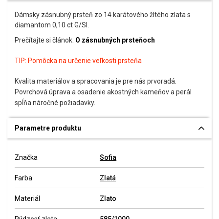
Dámsky zásnubný prsteň zo 14 karátového žltého zlata s
diamantom 0,10 ct G/SI.
Prečítajte si článok:
O zásnubných prsteňoch
TIP:
Pomôcka na určenie veľkosti prsteňa
Kvalita materiálov a spracovania je pre nás prvoradá.
Povrchová úprava a osadenie akostných kameňov a perál
spĺňa náročné požiadavky.
Parametre produktu
Značka
Sofia
Farba
Zlatá
Materiál
Zlato