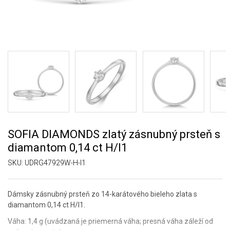
SOFIA DIAMONDS zlatý zásnubný prsteň s
diamantom 0,14 ct H/I1
SKU:
UDRG47929W-H-I1
Dámsky zásnubný prsteň zo 14-karátového bieleho zlata s
diamantom 0,14 ct H/I1.
Váha: 1,4 g (uvádzaná je priemerná váha; presná váha záleží od