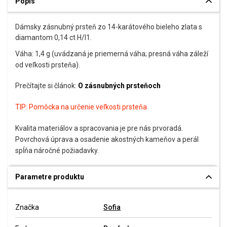
Popis
Dámsky zásnubný prsteň zo 14-karátového bieleho zlata s
diamantom 0,14 ct H/I1.
Váha: 1,4 g (uvádzaná je priemerná váha; presná váha záleží
od veľkosti prsteňa).
Prečítajte si článok:
O zásnubných prsteňoch
TIP:
Pomôcka na určenie veľkosti prsteňa
Kvalita materiálov a spracovania je pre nás prvoradá.
Povrchová úprava a osadenie akostných kameňov a perál
spĺňa náročné požiadavky.
Parametre produktu
Značka
Sofia