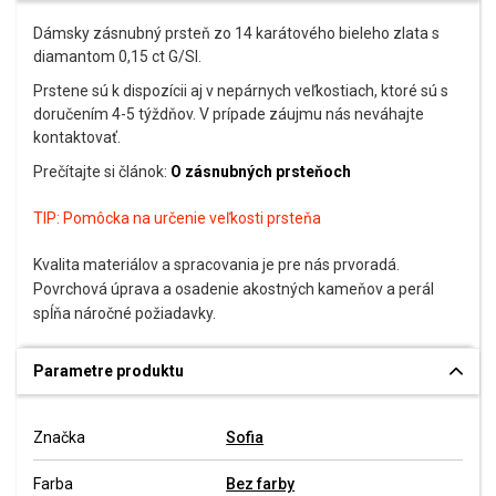
Dámsky zásnubný prsteň zo 14 karátového bieleho zlata s
diamantom 0,15 ct G/SI.
Prstene sú k dispozícii aj v nepárnych veľkostiach, ktoré sú s
doručením 4-5 týždňov. V prípade záujmu nás neváhajte
kontaktovať.
Prečítajte si článok:
O zásnubných prsteňoch
TIP:
Pomôcka na určenie veľkosti prsteňa
Kvalita materiálov a spracovania je pre nás prvoradá.
Povrchová úprava a osadenie akostných kameňov a perál
spĺňa náročné požiadavky.
Parametre produktu
Značka
Sofia
Farba
Bez farby