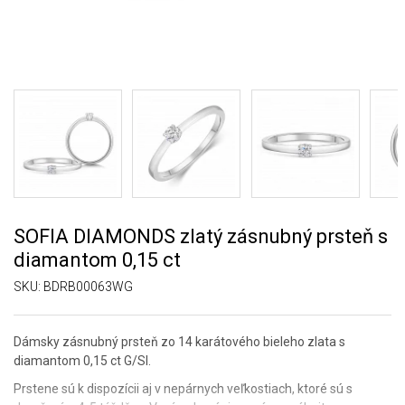
SOFIA DIAMONDS zlatý zásnubný prsteň s
diamantom 0,15 ct
SKU:
BDRB00063WG
Dámsky zásnubný prsteň zo 14 karátového bieleho zlata s
diamantom 0,15 ct G/SI.
Prstene sú k dispozícii aj v nepárnych veľkostiach, ktoré sú s