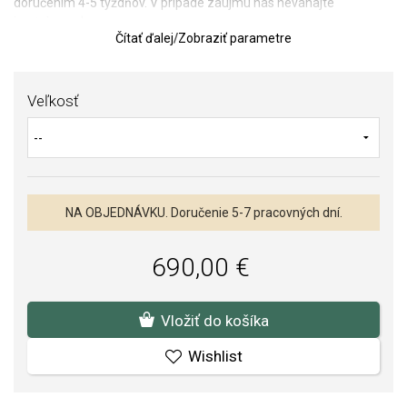
doručením 4-5 týždňov. V prípade záujmu nás neváhajte
kontaktovať.
Čítať ďalej
/
Zobraziť parametre
Prečítajte si článok:
O zásnubných prsteňoch
TIP:
Pomôcka na určenie veľkosti prsteňa
Veľkosť
Kvalita materiálov a spracovania je pre nás prvoradá. Povrchová
úprava a osadenie akostných kameňov a perál spĺňa náročné
požiadavky.
NA OBJEDNÁVKU. Doručenie 5-7 pracovných dní.
690,00 €
Vložiť do košíka
Wishlist