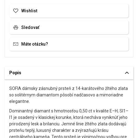
Wishlist
Sledovať
Máte otázku?
Popis
SOFIA dámsky zásnubný prsteň z 14-karátového žltého zlata
so solitérnym diamantom pôsobí nadčasovo a mimoriadne
elegantne.
Dominantný diamant s hmotnosťou 0,50 ct v kvalite E–H; SI1–
I1 je osadený v klasickej korunke, ktorá necháva vyniknúť jeho
prirodzený lesk a brilanciu. Jemné línie žltého zlata dodávajú
prsteňu teplý, luxusný charakter a zvýrazňujú krásu
centrálneho kameňa. Tento prsteň je výnimočnou voľbou pre