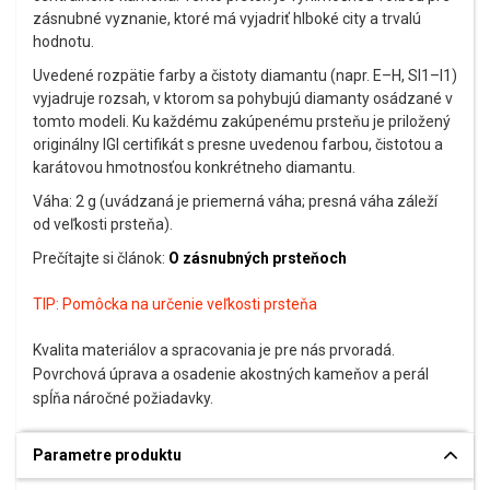
zásnubné vyznanie, ktoré má vyjadriť hlboké city a trvalú
hodnotu.
Uvedené rozpätie farby a čistoty diamantu (napr. E–H, SI1–I1)
vyjadruje rozsah, v ktorom sa pohybujú diamanty osádzané v
tomto modeli. Ku každému zakúpenému prsteňu je priložený
originálny IGI certifikát s presne uvedenou farbou, čistotou a
karátovou hmotnosťou konkrétneho diamantu.
Váha: 2 g (uvádzaná je priemerná váha; presná váha záleží
od veľkosti prsteňa).
Prečítajte si článok:
O zásnubných prsteňoch
TIP:
Pomôcka na určenie veľkosti prsteňa
Kvalita materiálov a spracovania je pre nás prvoradá.
Povrchová úprava a osadenie akostných kameňov a perál
spĺňa náročné požiadavky.
Parametre produktu