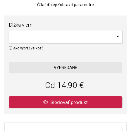
Striebro je povrchovo upravené platinovým kovom rhódiom, ktorý
Čítať ďalej
/
Zobraziť parametre
zaručuje vysoký lesk a kvalitu.
Súčasťou každej retiazky je predlžovacia retiazka + 5 cm.
Dĺžka v cm
Ako vybrať veľkosť.
VYPREDANÉ
Od 14,90 €
Sledovať produkt