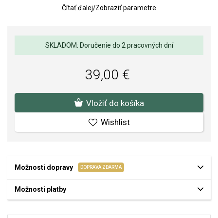
Čítať ďalej
/
Zobraziť parametre
Typ zapínania: napichovacie - puzetka.
Veľkosť náušnice: 8,5 x 11,5 mm, veľkosť zirkónu 3,5 mm.
Váha: 2 g.
SKLADOM: Doručenie do 2 pracovných dní
Kvalita materiálov a spracovania je pre nás prvoradá. Povrchová
39,00 €
úprava a osadenie akostných kameňov a perál spĺňa náročné
požiadavky.
Vložiť do košíka
Wishlist
Možnosti dopravy
DOPRAVA ZDARMA
Možnosti platby