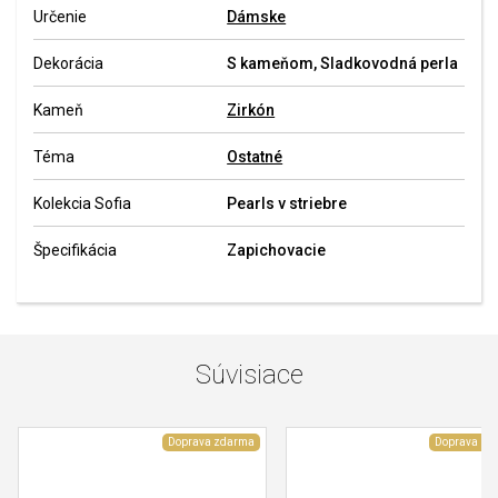
Určenie
Dámske
Dekorácia
S kameňom, Sladkovodná perla
Kameň
Zirkón
Téma
Ostatné
Kolekcia Sofia
Pearls v striebre
Špecifikácia
Zapichovacie
Súvisiace
Doprava zdarma
Doprava zd