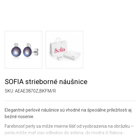
SOFIA strieborné náušnice
SKU:
AEAE3870Z,BKFM/R
Elegantné perlové náušnice sú vhodné na špeciálne príležitosti aj
bežné nosenie.
Farebnosť perly sa môže mierne líšiť od vyobrazenia na obrázku –
perla môže mať viac odleskov do zelena, do modra či fialova -
nakoľko sa jedná o prírodnú perlu je tento jav prirodzený.