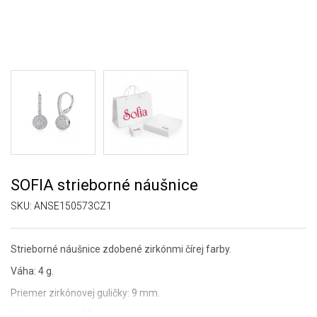
SOFIA strieborné náušnice
SKU:
ANSE150573CZ1
Strieborné náušnice zdobené zirkónmi čírej farby.
Váha: 4 g.
Priemer zirkónovej guličky: 9 mm.
Dĺžka náušnice: 23 mm (s úchytom).