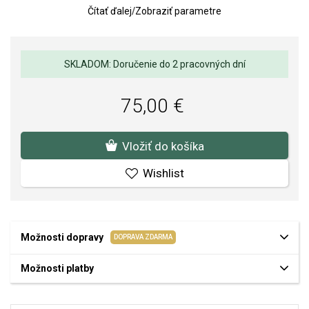
Čítať ďalej
/
Zobraziť parametre
Kvalita materiálov a spracovania je pre nás prvoradá. Povrchová
úprava a osadenie akostných kameňov a perál spĺňa náročné
požiadavky.
SKLADOM: Doručenie do 2 pracovných dní
75,00 €
Vložiť do košíka
Wishlist
Možnosti dopravy
DOPRAVA ZDARMA
Možnosti platby