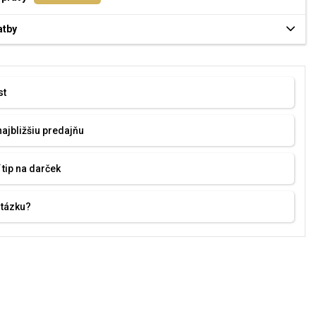
atby
st
najbližšiu predajňu
 tip na darček
otázku?