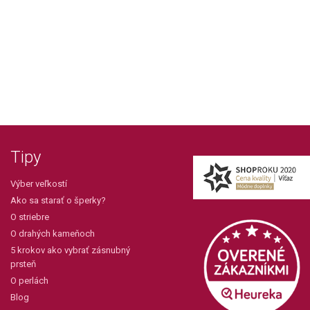
Tipy
Výber veľkostí
Ako sa starať o šperky?
O striebre
O drahých kameňoch
5 krokov ako vybrať zásnubný
prsteň
O perlách
Blog