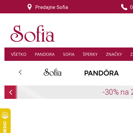
Predajne Sofia
0
VŠETKO
PANDORA
SOFIA
ŠPERKY
ZNAČKY
Z
Previous
Previous