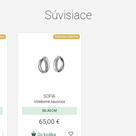
Súvisiace
rma
Doprava zdarma
SOFIA
strieborné náušnice
SKLADOM
65,00 €
Do košíka