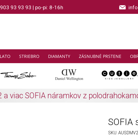
903 93 93 93
|
po-pi: 8-16h
inf
LATO
STRIEBRO
DIAMANTY
ZÁSNUBNÉ PRSTENE
OB
THOMAS SABO: Zbierajte a ušetrite
Zistiť viac
SOFIA s
SKU:
AUSDMV2