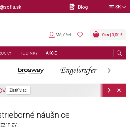
SK
o@sofia.sk
Blog
Môj účet
0
ks
| 0,00 €
RÚČKY
HODINKY
AKCIE
Next
Next
trieborné náušnice
ZZ1P-ZY