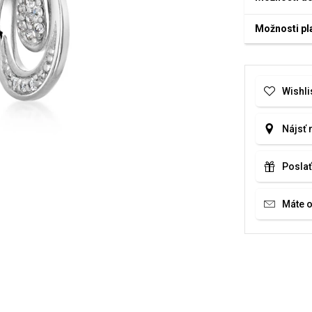
Možnosti pl
Wishli
Nájsť 
Poslať
Máte 