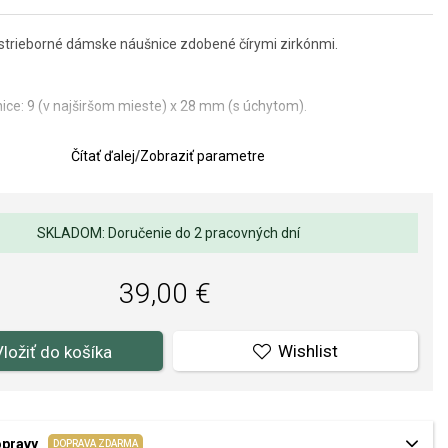
e strieborné dámske náušnice zdobené čírymi zirkónmi.
ce: 9 (v najširšom mieste) x 28 mm (s úchytom).
lov a spracovania je pre nás prvoradá. Povrchová úprava a osadenie
Čítať ďalej
/
Zobraziť parametre
ňov a perál spĺňa náročné požiadavky.
SKLADOM: Doručenie do 2 pracovných dní
39,00 €
Wishlist
Vložiť do košíka
opravy
DOPRAVA ZDARMA