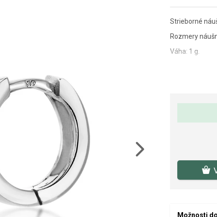
Strieborné náuš
Rozmery náušni
Váha: 1 g.
Next
Možnosti d