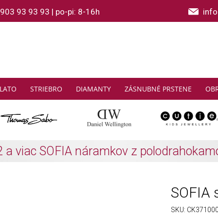
903 93 93 93
|
po-pi: 8-16h
inf
LATO
STRIEBRO
DIAMANTY
ZÁSNUBNÉ PRSTENE
OB
THOMAS SABO: Zbierajte a ušetrite
Zistiť viac
SOFIA s
SKU:
CK37100