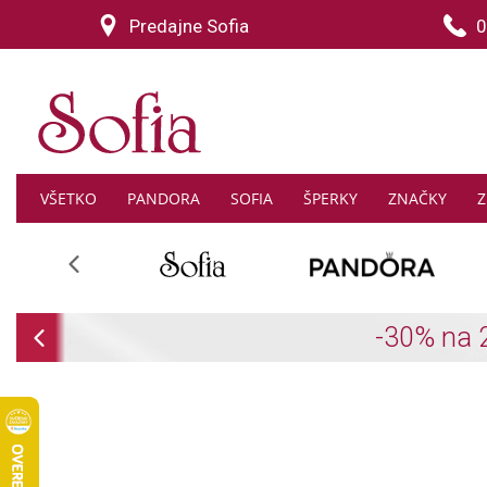
Predajne Sofia
0
VŠETKO
PANDORA
SOFIA
ŠPERKY
ZNAČKY
Z
Previous
Previous