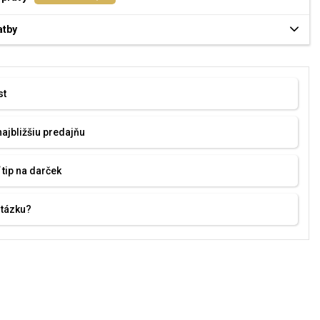
atby
st
najbližšiu predajňu
 tip na darček
otázku?