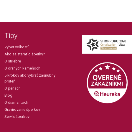
Tipy
Výber veľkostí
Ako sa starať o šperky?
O striebre
O drahých kameňoch
5 krokov ako vybrať zásnubný
prsteň
O perlách
Blog
O diamantoch
Gravírovanie šperkov
Servis šperkov