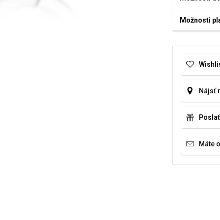
Možnosti pl
Wishli
Nájsť 
Poslať
Máte 