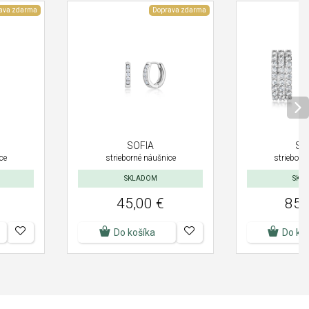
ava zdarma
Doprava zdarma
SOFIA
SO
ce
strieborné náušnice
strieborn
SKLADOM
SKL
45,00 €
85,
Do košíka
Do ko