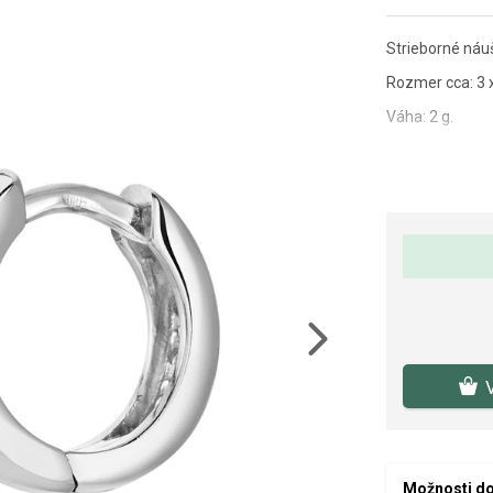
Strieborné náuš
Rozmer cca: 3 
Váha: 2 g.
Next
Možnosti d