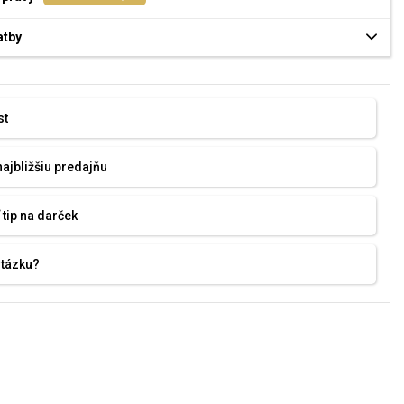
atby
st
najbližšiu predajňu
 tip na darček
otázku?