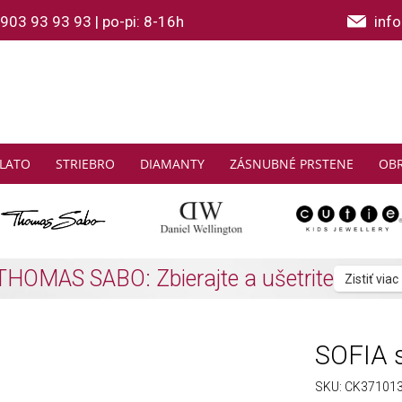
903 93 93 93
|
po-pi: 8-16h
inf
LATO
STRIEBRO
DIAMANTY
ZÁSNUBNÉ PRSTENE
OB
2 a viac SOFIA náramkov z polodrahokam
SOFIA s
SKU:
CK37101