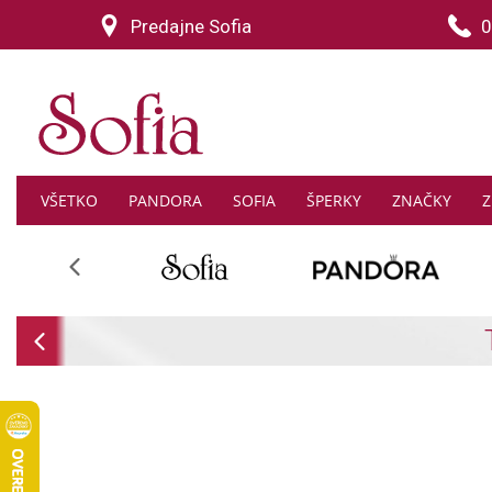
Predajne Sofia
0
VŠETKO
PANDORA
SOFIA
ŠPERKY
ZNAČKY
Z
Previous
-30% na 
Previous