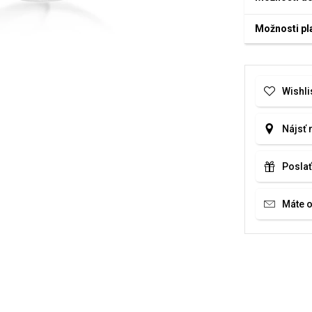
Možnosti pl
Wishli
Nájsť 
Poslať
Máte 