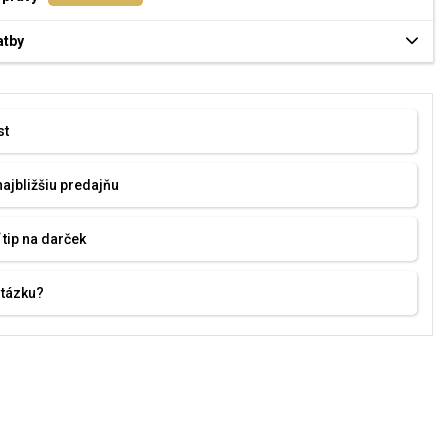
atby
st
najbližšiu predajňu
 tip na darček
otázku?