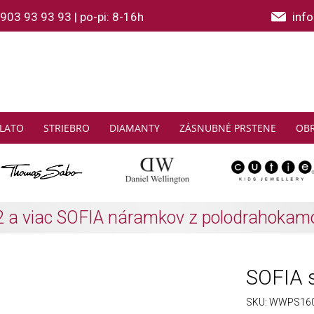
903 93 93 93
|
po-pi: 8-16h
inf
LATO
STRIEBRO
DIAMANTY
ZÁSNUBNÉ PRSTENE
OB
THOMAS SABO: Zbierajte a ušetrite
Zistiť viac
SOFIA s
SKU:
WWPS160