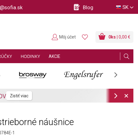
SK
o@sofia.sk
Blog
Môj účet
0
ks
| 0,00 €
RÚČKY
HODINKY
AKCIE
Next
Next
trieborné náušnice
784E-1