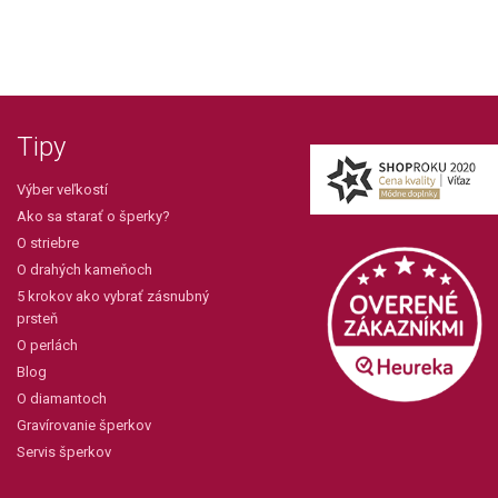
Tipy
Výber veľkostí
Ako sa starať o šperky?
O striebre
O drahých kameňoch
5 krokov ako vybrať zásnubný
prsteň
O perlách
Blog
O diamantoch
Gravírovanie šperkov
Servis šperkov