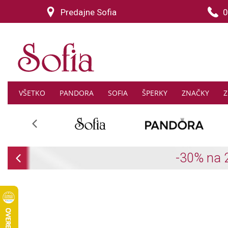
Predajne Sofia
0
VŠETKO
PANDORA
SOFIA
ŠPERKY
ZNAČKY
Z
Previous
Previous