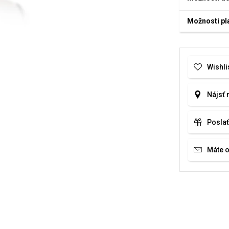
Možnosti pl
Wishli
Nájsť 
Poslať
Máte 