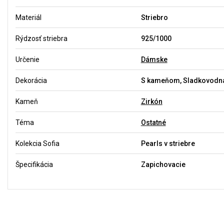
Materiál
Striebro
Rýdzosť striebra
925/1000
Určenie
Dámske
Dekorácia
S kameňom, Sladkovodná
Kameň
Zirkón
Téma
Ostatné
Kolekcia Sofia
Pearls v striebre
Špecifikácia
Zapichovacie