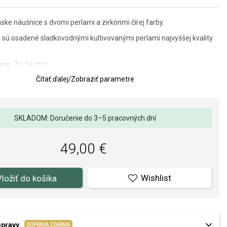
ke náušnice s dvomi perlami a zirkónmi čírej farby.
sú osadené sladkovodnými kultivovanými perlami najvyššej kvality
ice: 7 x 14 mm
Čítať ďalej
/
Zobraziť parametre
lov a spracovania je pre nás prvoradá. Povrchová úprava a osadenie
ňov a perál spĺňa náročné požiadavky.
SKLADOM: Doručenie do 3–5 pracovných dní
49,00 €
Wishlist
Vložiť do košíka
opravy
DOPRAVA ZDARMA