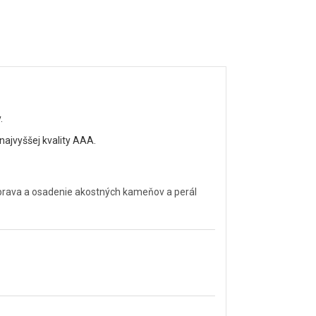
.
ajvyššej kvality AAA.
úprava a osadenie akostných kameňov a perál