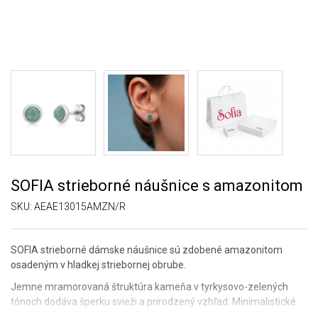
SOFIA strieborné náušnice s amazonitom
SKU:
AEAE13015AMZN/R
SOFIA strieborné dámske náušnice sú zdobené amazonitom
osadeným v hladkej striebornej obrube.
Jemne mramorovaná štruktúra kameňa v tyrkysovo-zelených
tónoch dodáva šperku svieži a prirodzený vzhľad. Minimalistické
spracovanie zvýrazňuje krásu kameňa a vytvára elegantný