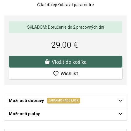
Čítať ďalej
/
Zobraziť parametre
doplnok vhodný na každodenné nosenie aj výnimočné príležitosti.
Rozmer náušníc: 7 mm.
Váha: 2 g.
SKLADOM: Doručenie do 2 pracovných dní
Kvalita materiálov a spracovania je pre nás prvoradá. Povrchová
úprava a osadenie akostných kameňov a perál spĺňa náročné
29,00 €
požiadavky.
Vložiť do košíka
Wishlist
Možnosti dopravy
ZADARMO NAD 39,00 €
Možnosti platby